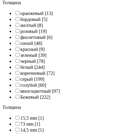
Толщина
оранжевый
[13]
бордовый
[5]
желтый
[8]
розовый
[19]
фиолетовый
[6]
синий
[48]
красный
[9]
зеленый
[39]
черный
[78]
белый
[244]
коричневый
[72]
серый
[199]
голубой
[60]
многоцветный
[97]
Бежевый
[222]
Толщина
15,5 mm
[1]
73 mm
[1]
14,5 mm
[1]