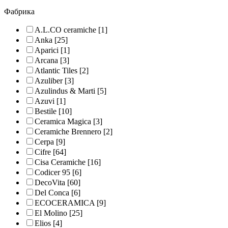
Фабрика
A.L.CO ceramiche
[1]
Anka
[25]
Aparici
[1]
Arcana
[3]
Atlantic Tiles
[2]
Azuliber
[3]
Azulindus & Marti
[5]
Azuvi
[1]
Bestile
[10]
Ceramica Magica
[3]
Ceramiche Brennero
[2]
Cerpa
[9]
Cifre
[64]
Cisa Ceramiche
[16]
Codicer 95
[6]
DecoVita
[60]
Del Conca
[6]
ECOCERAMICA
[9]
El Molino
[25]
Elios
[4]