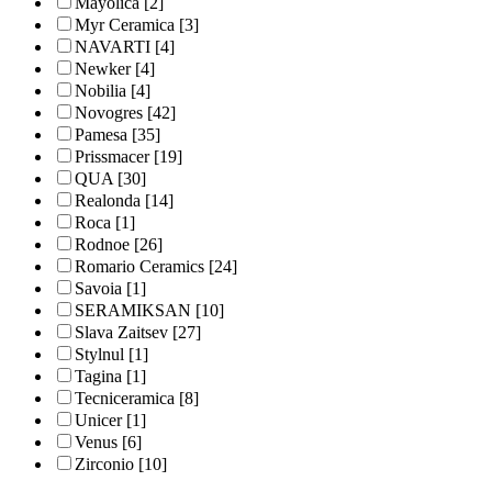
Mayolica
[2]
Myr Ceramica
[3]
NAVARTI
[4]
Newker
[4]
Nobilia
[4]
Novogres
[42]
Pamesa
[35]
Prissmacer
[19]
QUA
[30]
Realonda
[14]
Roca
[1]
Rodnoe
[26]
Romario Ceramics
[24]
Savoia
[1]
SERAMIKSAN
[10]
Slava Zaitsev
[27]
Stylnul
[1]
Tagina
[1]
Tecniceramica
[8]
Unicer
[1]
Venus
[6]
Zirconio
[10]