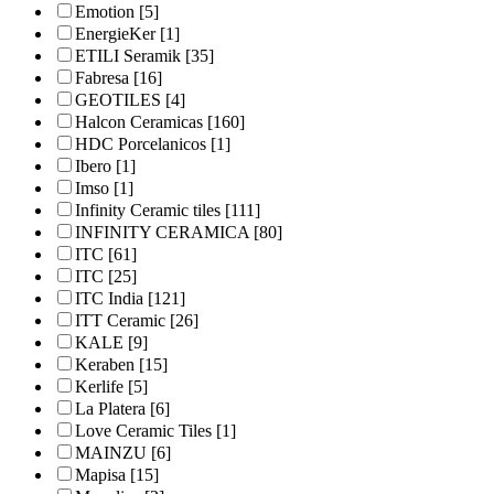
Emotion
[5]
EnergieKer
[1]
ETILI Seramik
[35]
Fabresa
[16]
GEOTILES
[4]
Halcon Ceramicas
[160]
HDC Porcelanicos
[1]
Ibero
[1]
Imso
[1]
Infinity Ceramic tiles
[111]
INFINITY CERAMICA
[80]
ITC
[61]
ITC
[25]
ITC India
[121]
ITT Ceramic
[26]
KALE
[9]
Keraben
[15]
Kerlife
[5]
La Platera
[6]
Love Ceramic Tiles
[1]
MAINZU
[6]
Mapisa
[15]