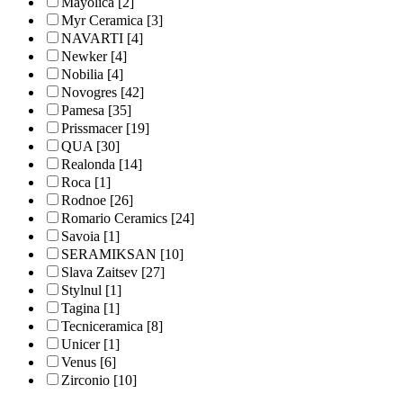
Mayolica
[2]
Myr Ceramica
[3]
NAVARTI
[4]
Newker
[4]
Nobilia
[4]
Novogres
[42]
Pamesa
[35]
Prissmacer
[19]
QUA
[30]
Realonda
[14]
Roca
[1]
Rodnoe
[26]
Romario Ceramics
[24]
Savoia
[1]
SERAMIKSAN
[10]
Slava Zaitsev
[27]
Stylnul
[1]
Tagina
[1]
Tecniceramica
[8]
Unicer
[1]
Venus
[6]
Zirconio
[10]