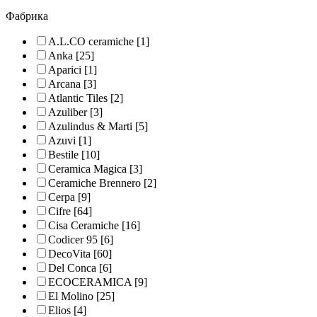
Фабрика
A.L.CO ceramiche
[1]
Anka
[25]
Aparici
[1]
Arcana
[3]
Atlantic Tiles
[2]
Azuliber
[3]
Azulindus & Marti
[5]
Azuvi
[1]
Bestile
[10]
Ceramica Magica
[3]
Ceramiche Brennero
[2]
Cerpa
[9]
Cifre
[64]
Cisa Ceramiche
[16]
Codicer 95
[6]
DecoVita
[60]
Del Conca
[6]
ECOCERAMICA
[9]
El Molino
[25]
Elios
[4]