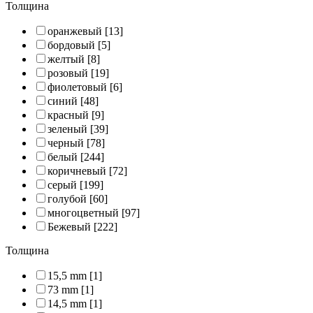
Толщина
оранжевый
[13]
бордовый
[5]
желтый
[8]
розовый
[19]
фиолетовый
[6]
синий
[48]
красный
[9]
зеленый
[39]
черный
[78]
белый
[244]
коричневый
[72]
серый
[199]
голубой
[60]
многоцветный
[97]
Бежевый
[222]
Толщина
15,5 mm
[1]
73 mm
[1]
14,5 mm
[1]