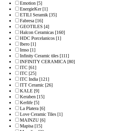
Emotion
[5]
EnergieKer
[1]
ETILI Seramik
[35]
Fabresa
[16]
GEOTILES
[4]
Halcon Ceramicas
[160]
HDC Porcelanicos
[1]
Ibero
[1]
Imso
[1]
Infinity Ceramic tiles
[111]
INFINITY CERAMICA
[80]
ITC
[61]
ITC
[25]
ITC India
[121]
ITT Ceramic
[26]
KALE
[9]
Keraben
[15]
Kerlife
[5]
La Platera
[6]
Love Ceramic Tiles
[1]
MAINZU
[6]
Mapisa
[15]