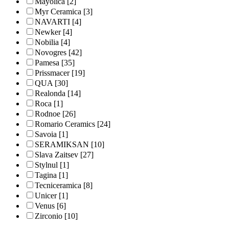
Mayolica
[2]
Myr Ceramica
[3]
NAVARTI
[4]
Newker
[4]
Nobilia
[4]
Novogres
[42]
Pamesa
[35]
Prissmacer
[19]
QUA
[30]
Realonda
[14]
Roca
[1]
Rodnoe
[26]
Romario Ceramics
[24]
Savoia
[1]
SERAMIKSAN
[10]
Slava Zaitsev
[27]
Stylnul
[1]
Tagina
[1]
Tecniceramica
[8]
Unicer
[1]
Venus
[6]
Zirconio
[10]