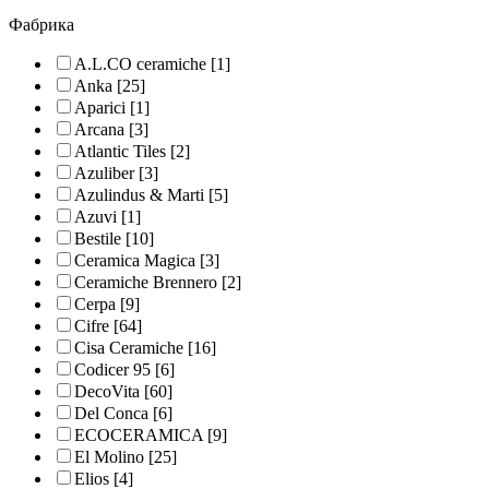
Фабрика
A.L.CO ceramiche
[1]
Anka
[25]
Aparici
[1]
Arcana
[3]
Atlantic Tiles
[2]
Azuliber
[3]
Azulindus & Marti
[5]
Azuvi
[1]
Bestile
[10]
Ceramica Magica
[3]
Ceramiche Brennero
[2]
Cerpa
[9]
Cifre
[64]
Cisa Ceramiche
[16]
Codicer 95
[6]
DecoVita
[60]
Del Conca
[6]
ECOCERAMICA
[9]
El Molino
[25]
Elios
[4]