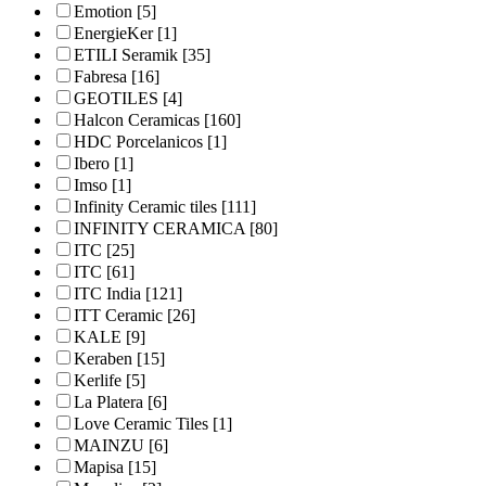
Emotion
[5]
EnergieKer
[1]
ETILI Seramik
[35]
Fabresa
[16]
GEOTILES
[4]
Halcon Ceramicas
[160]
HDC Porcelanicos
[1]
Ibero
[1]
Imso
[1]
Infinity Ceramic tiles
[111]
INFINITY CERAMICA
[80]
ITC
[25]
ITC
[61]
ITC India
[121]
ITT Ceramic
[26]
KALE
[9]
Keraben
[15]
Kerlife
[5]
La Platera
[6]
Love Ceramic Tiles
[1]
MAINZU
[6]
Mapisa
[15]