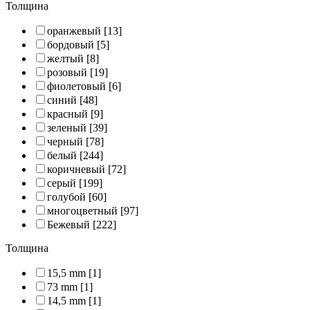
Толщина
оранжевый
[13]
бордовый
[5]
желтый
[8]
розовый
[19]
фиолетовый
[6]
синий
[48]
красный
[9]
зеленый
[39]
черный
[78]
белый
[244]
коричневый
[72]
серый
[199]
голубой
[60]
многоцветный
[97]
Бежевый
[222]
Толщина
15,5 mm
[1]
73 mm
[1]
14,5 mm
[1]