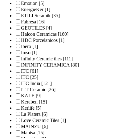
Emotion
[5]
EnergieKer
[1]
ETILI Seramik
[35]
Fabresa
[16]
GEOTILES
[4]
Halcon Ceramicas
[160]
HDC Porcelanicos
[1]
Ibero
[1]
Imso
[1]
Infinity Ceramic tiles
[111]
INFINITY CERAMICA
[80]
ITC
[61]
ITC
[25]
ITC India
[121]
ITT Ceramic
[26]
KALE
[9]
Keraben
[15]
Kerlife
[5]
La Platera
[6]
Love Ceramic Tiles
[1]
MAINZU
[6]
Mapisa
[15]