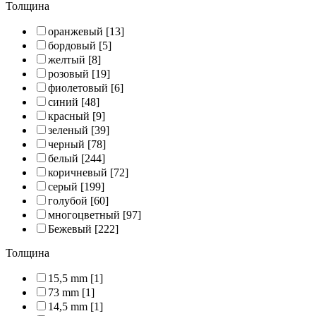
Толщина
оранжевый
[13]
бордовый
[5]
желтый
[8]
розовый
[19]
фиолетовый
[6]
синий
[48]
красный
[9]
зеленый
[39]
черный
[78]
белый
[244]
коричневый
[72]
серый
[199]
голубой
[60]
многоцветный
[97]
Бежевый
[222]
Толщина
15,5 mm
[1]
73 mm
[1]
14,5 mm
[1]