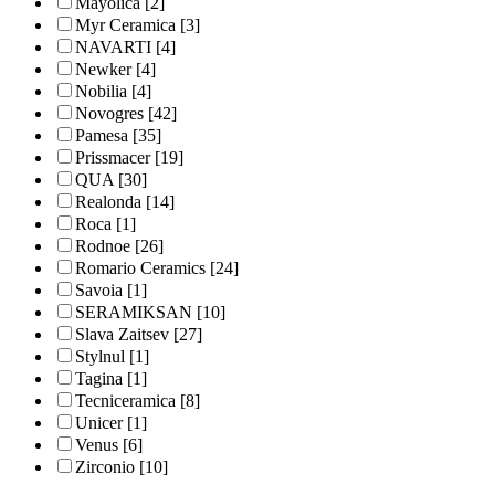
Mayolica
[2]
Myr Ceramica
[3]
NAVARTI
[4]
Newker
[4]
Nobilia
[4]
Novogres
[42]
Pamesa
[35]
Prissmacer
[19]
QUA
[30]
Realonda
[14]
Roca
[1]
Rodnoe
[26]
Romario Ceramics
[24]
Savoia
[1]
SERAMIKSAN
[10]
Slava Zaitsev
[27]
Stylnul
[1]
Tagina
[1]
Tecniceramica
[8]
Unicer
[1]
Venus
[6]
Zirconio
[10]