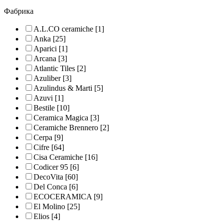
Фабрика
A.L.CO ceramiche
[1]
Anka
[25]
Aparici
[1]
Arcana
[3]
Atlantic Tiles
[2]
Azuliber
[3]
Azulindus & Marti
[5]
Azuvi
[1]
Bestile
[10]
Ceramica Magica
[3]
Ceramiche Brennero
[2]
Cerpa
[9]
Cifre
[64]
Cisa Ceramiche
[16]
Codicer 95
[6]
DecoVita
[60]
Del Conca
[6]
ECOCERAMICA
[9]
El Molino
[25]
Elios
[4]