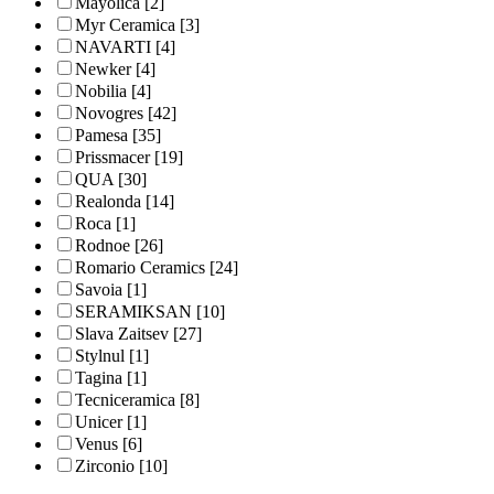
Mayolica
[2]
Myr Ceramica
[3]
NAVARTI
[4]
Newker
[4]
Nobilia
[4]
Novogres
[42]
Pamesa
[35]
Prissmacer
[19]
QUA
[30]
Realonda
[14]
Roca
[1]
Rodnoe
[26]
Romario Ceramics
[24]
Savoia
[1]
SERAMIKSAN
[10]
Slava Zaitsev
[27]
Stylnul
[1]
Tagina
[1]
Tecniceramica
[8]
Unicer
[1]
Venus
[6]
Zirconio
[10]