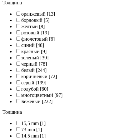
Толщина
оранжевый
[13]
бордовый
[5]
желтый
[8]
розовый
[19]
фиолетовый
[6]
синий
[48]
красный
[9]
зеленый
[39]
черный
[78]
белый
[244]
коричневый
[72]
серый
[199]
голубой
[60]
многоцветный
[97]
Бежевый
[222]
Толщина
15,5 mm
[1]
73 mm
[1]
14,5 mm
[1]