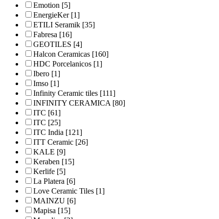
Emotion
[5]
EnergieKer
[1]
ETILI Seramik
[35]
Fabresa
[16]
GEOTILES
[4]
Halcon Ceramicas
[160]
HDC Porcelanicos
[1]
Ibero
[1]
Imso
[1]
Infinity Ceramic tiles
[111]
INFINITY CERAMICA
[80]
ITC
[61]
ITC
[25]
ITC India
[121]
ITT Ceramic
[26]
KALE
[9]
Keraben
[15]
Kerlife
[5]
La Platera
[6]
Love Ceramic Tiles
[1]
MAINZU
[6]
Mapisa
[15]