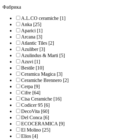
Фабрика
A.L.CO ceramiche
[1]
Anka
[25]
Aparici
[1]
Arcana
[3]
Atlantic Tiles
[2]
Azuliber
[3]
Azulindus & Marti
[5]
Azuvi
[1]
Bestile
[10]
Ceramica Magica
[3]
Ceramiche Brennero
[2]
Cerpa
[9]
Cifre
[64]
Cisa Ceramiche
[16]
Codicer 95
[6]
DecoVita
[60]
Del Conca
[6]
ECOCERAMICA
[9]
El Molino
[25]
Elios
[4]