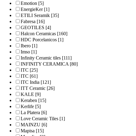
Emotion
[5]
EnergieKer
[1]
ETILI Seramik
[35]
Fabresa
[16]
GEOTILES
[4]
Halcon Ceramicas
[160]
HDC Porcelanicos
[1]
Ibero
[1]
Imso
[1]
Infinity Ceramic tiles
[111]
INFINITY CERAMICA
[80]
ITC
[25]
ITC
[61]
ITC India
[121]
ITT Ceramic
[26]
KALE
[9]
Keraben
[15]
Kerlife
[5]
La Platera
[6]
Love Ceramic Tiles
[1]
MAINZU
[6]
Mapisa
[15]