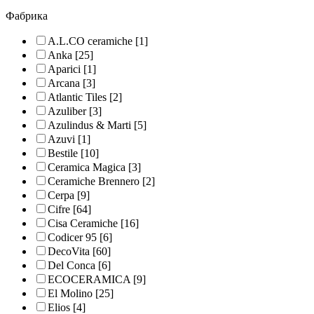
Фабрика
A.L.CO ceramiche
[1]
Anka
[25]
Aparici
[1]
Arcana
[3]
Atlantic Tiles
[2]
Azuliber
[3]
Azulindus & Marti
[5]
Azuvi
[1]
Bestile
[10]
Ceramica Magica
[3]
Ceramiche Brennero
[2]
Cerpa
[9]
Cifre
[64]
Cisa Ceramiche
[16]
Codicer 95
[6]
DecoVita
[60]
Del Conca
[6]
ECOCERAMICA
[9]
El Molino
[25]
Elios
[4]