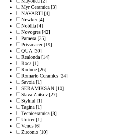
Mayolica
[2]
Myr Ceramica
[3]
NAVARTI
[4]
Newker
[4]
Nobilia
[4]
Novogres
[42]
Pamesa
[35]
Prissmacer
[19]
QUA
[30]
Realonda
[14]
Roca
[1]
Rodnoe
[26]
Romario Ceramics
[24]
Savoia
[1]
SERAMIKSAN
[10]
Slava Zaitsev
[27]
Stylnul
[1]
Tagina
[1]
Tecniceramica
[8]
Unicer
[1]
Venus
[6]
Zirconio
[10]