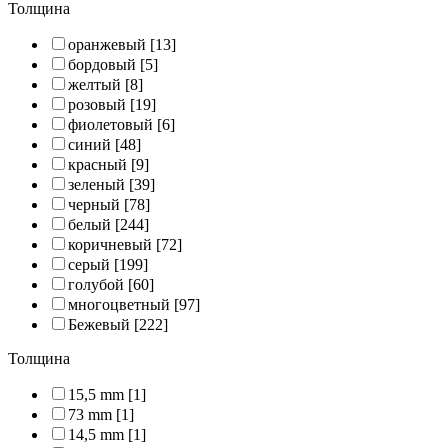
Толщина
оранжевый
[13]
бордовый
[5]
желтый
[8]
розовый
[19]
фиолетовый
[6]
синий
[48]
красный
[9]
зеленый
[39]
черный
[78]
белый
[244]
коричневый
[72]
серый
[199]
голубой
[60]
многоцветный
[97]
Бежевый
[222]
Толщина
15,5 mm
[1]
73 mm
[1]
14,5 mm
[1]