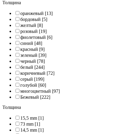
Толщина
оранжевый
[13]
бордовый
[5]
желтый
[8]
розовый
[19]
фиолетовый
[6]
синий
[48]
красный
[9]
зеленый
[39]
черный
[78]
белый
[244]
коричневый
[72]
серый
[199]
голубой
[60]
многоцветный
[97]
Бежевый
[222]
Толщина
15,5 mm
[1]
73 mm
[1]
14,5 mm
[1]