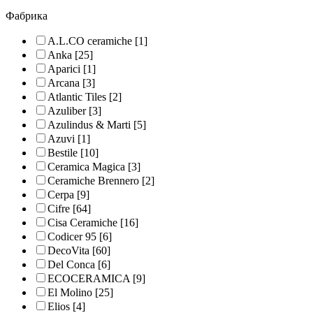
Фабрика
A.L.CO ceramiche
[1]
Anka
[25]
Aparici
[1]
Arcana
[3]
Atlantic Tiles
[2]
Azuliber
[3]
Azulindus & Marti
[5]
Azuvi
[1]
Bestile
[10]
Ceramica Magica
[3]
Ceramiche Brennero
[2]
Cerpa
[9]
Cifre
[64]
Cisa Ceramiche
[16]
Codicer 95
[6]
DecoVita
[60]
Del Conca
[6]
ECOCERAMICA
[9]
El Molino
[25]
Elios
[4]