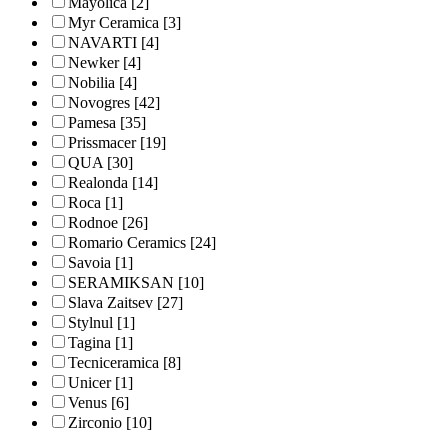
Mayolica
[2]
Myr Ceramica
[3]
NAVARTI
[4]
Newker
[4]
Nobilia
[4]
Novogres
[42]
Pamesa
[35]
Prissmacer
[19]
QUA
[30]
Realonda
[14]
Roca
[1]
Rodnoe
[26]
Romario Ceramics
[24]
Savoia
[1]
SERAMIKSAN
[10]
Slava Zaitsev
[27]
Stylnul
[1]
Tagina
[1]
Tecniceramica
[8]
Unicer
[1]
Venus
[6]
Zirconio
[10]