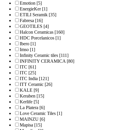
Emotion
[5]
EnergieKer
[1]
ETILI Seramik
[35]
Fabresa
[16]
GEOTILES
[4]
Halcon Ceramicas
[160]
HDC Porcelanicos
[1]
Ibero
[1]
Imso
[1]
Infinity Ceramic tiles
[111]
INFINITY CERAMICA
[80]
ITC
[61]
ITC
[25]
ITC India
[121]
ITT Ceramic
[26]
KALE
[9]
Keraben
[15]
Kerlife
[5]
La Platera
[6]
Love Ceramic Tiles
[1]
MAINZU
[6]
Mapisa
[15]