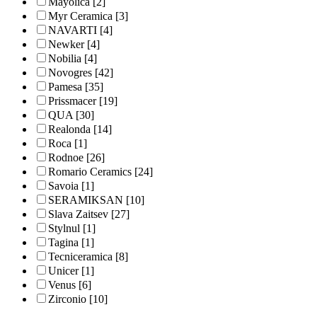
Mayolica
[2]
Myr Ceramica
[3]
NAVARTI
[4]
Newker
[4]
Nobilia
[4]
Novogres
[42]
Pamesa
[35]
Prissmacer
[19]
QUA
[30]
Realonda
[14]
Roca
[1]
Rodnoe
[26]
Romario Ceramics
[24]
Savoia
[1]
SERAMIKSAN
[10]
Slava Zaitsev
[27]
Stylnul
[1]
Tagina
[1]
Tecniceramica
[8]
Unicer
[1]
Venus
[6]
Zirconio
[10]