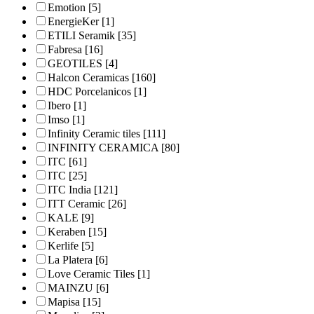
Emotion
[5]
EnergieKer
[1]
ETILI Seramik
[35]
Fabresa
[16]
GEOTILES
[4]
Halcon Ceramicas
[160]
HDC Porcelanicos
[1]
Ibero
[1]
Imso
[1]
Infinity Ceramic tiles
[111]
INFINITY CERAMICA
[80]
ITC
[61]
ITC
[25]
ITC India
[121]
ITT Ceramic
[26]
KALE
[9]
Keraben
[15]
Kerlife
[5]
La Platera
[6]
Love Ceramic Tiles
[1]
MAINZU
[6]
Mapisa
[15]