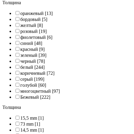
Толщина
оранжевый
[13]
бордовый
[5]
желтый
[8]
розовый
[19]
фиолетовый
[6]
синий
[48]
красный
[9]
зеленый
[39]
черный
[78]
белый
[244]
коричневый
[72]
серый
[199]
голубой
[60]
многоцветный
[97]
Бежевый
[222]
Толщина
15,5 mm
[1]
73 mm
[1]
14,5 mm
[1]