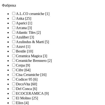
Фабрика
A.L.CO ceramiche
[1]
Anka
[25]
Aparici
[1]
Arcana
[3]
Atlantic Tiles
[2]
Azuliber
[3]
Azulindus & Marti
[5]
Azuvi
[1]
Bestile
[10]
Ceramica Magica
[3]
Ceramiche Brennero
[2]
Cerpa
[9]
Cifre
[64]
Cisa Ceramiche
[16]
Codicer 95
[6]
DecoVita
[60]
Del Conca
[6]
ECOCERAMICA
[9]
El Molino
[25]
Elios
[4]