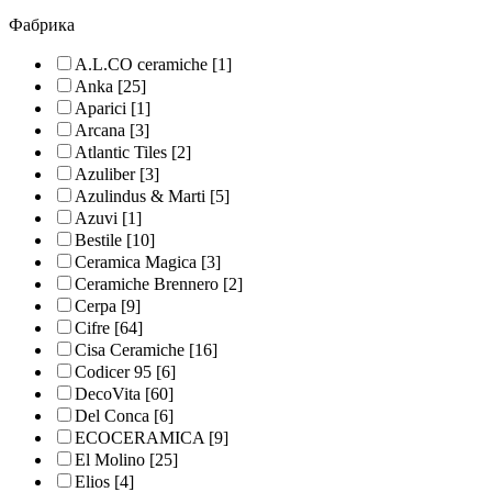
Фабрика
A.L.CO ceramiche
[1]
Anka
[25]
Aparici
[1]
Arcana
[3]
Atlantic Tiles
[2]
Azuliber
[3]
Azulindus & Marti
[5]
Azuvi
[1]
Bestile
[10]
Ceramica Magica
[3]
Ceramiche Brennero
[2]
Cerpa
[9]
Cifre
[64]
Cisa Ceramiche
[16]
Codicer 95
[6]
DecoVita
[60]
Del Conca
[6]
ECOCERAMICA
[9]
El Molino
[25]
Elios
[4]