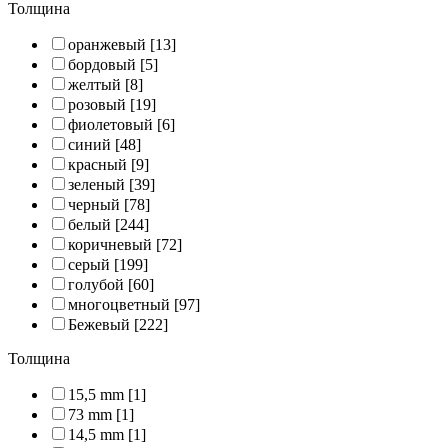
Толщина
оранжевый
[13]
бордовый
[5]
желтый
[8]
розовый
[19]
фиолетовый
[6]
синий
[48]
красный
[9]
зеленый
[39]
черный
[78]
белый
[244]
коричневый
[72]
серый
[199]
голубой
[60]
многоцветный
[97]
Бежевый
[222]
Толщина
15,5 mm
[1]
73 mm
[1]
14,5 mm
[1]