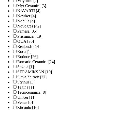
Mayolica
[2]
Myr Ceramica
[3]
NAVARTI
[4]
Newker
[4]
Nobilia
[4]
Novogres
[42]
Pamesa
[35]
Prissmacer
[19]
QUA
[30]
Realonda
[14]
Roca
[1]
Rodnoe
[26]
Romario Ceramics
[24]
Savoia
[1]
SERAMIKSAN
[10]
Slava Zaitsev
[27]
Stylnul
[1]
Tagina
[1]
Tecniceramica
[8]
Unicer
[1]
Venus
[6]
Zirconio
[10]