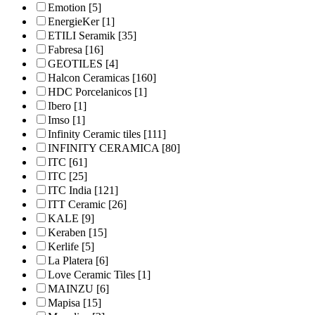
Emotion
[5]
EnergieKer
[1]
ETILI Seramik
[35]
Fabresa
[16]
GEOTILES
[4]
Halcon Ceramicas
[160]
HDC Porcelanicos
[1]
Ibero
[1]
Imso
[1]
Infinity Ceramic tiles
[111]
INFINITY CERAMICA
[80]
ITC
[61]
ITC
[25]
ITC India
[121]
ITT Ceramic
[26]
KALE
[9]
Keraben
[15]
Kerlife
[5]
La Platera
[6]
Love Ceramic Tiles
[1]
MAINZU
[6]
Mapisa
[15]