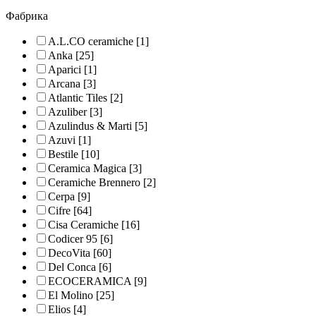
Фабрика
A.L.CO ceramiche
[1]
Anka
[25]
Aparici
[1]
Arcana
[3]
Atlantic Tiles
[2]
Azuliber
[3]
Azulindus & Marti
[5]
Azuvi
[1]
Bestile
[10]
Ceramica Magica
[3]
Ceramiche Brennero
[2]
Cerpa
[9]
Cifre
[64]
Cisa Ceramiche
[16]
Codicer 95
[6]
DecoVita
[60]
Del Conca
[6]
ECOCERAMICA
[9]
El Molino
[25]
Elios
[4]