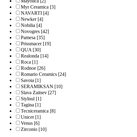
Mayolica
[2]
Myr Ceramica
[3]
NAVARTI
[4]
Newker
[4]
Nobilia
[4]
Novogres
[42]
Pamesa
[35]
Prissmacer
[19]
QUA
[30]
Realonda
[14]
Roca
[1]
Rodnoe
[26]
Romario Ceramics
[24]
Savoia
[1]
SERAMIKSAN
[10]
Slava Zaitsev
[27]
Stylnul
[1]
Tagina
[1]
Tecniceramica
[8]
Unicer
[1]
Venus
[6]
Zirconio
[10]