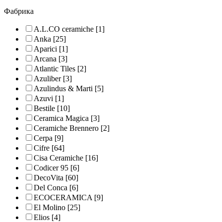
Фабрика
A.L.CO ceramiche
[1]
Anka
[25]
Aparici
[1]
Arcana
[3]
Atlantic Tiles
[2]
Azuliber
[3]
Azulindus & Marti
[5]
Azuvi
[1]
Bestile
[10]
Ceramica Magica
[3]
Ceramiche Brennero
[2]
Cerpa
[9]
Cifre
[64]
Cisa Ceramiche
[16]
Codicer 95
[6]
DecoVita
[60]
Del Conca
[6]
ECOCERAMICA
[9]
El Molino
[25]
Elios
[4]