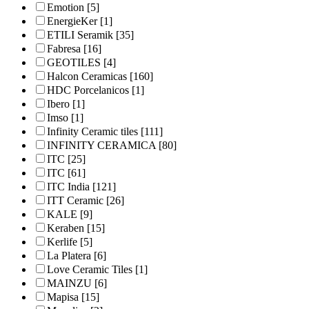
Emotion
[5]
EnergieKer
[1]
ETILI Seramik
[35]
Fabresa
[16]
GEOTILES
[4]
Halcon Ceramicas
[160]
HDC Porcelanicos
[1]
Ibero
[1]
Imso
[1]
Infinity Ceramic tiles
[111]
INFINITY CERAMICA
[80]
ITC
[25]
ITC
[61]
ITC India
[121]
ITT Ceramic
[26]
KALE
[9]
Keraben
[15]
Kerlife
[5]
La Platera
[6]
Love Ceramic Tiles
[1]
MAINZU
[6]
Mapisa
[15]