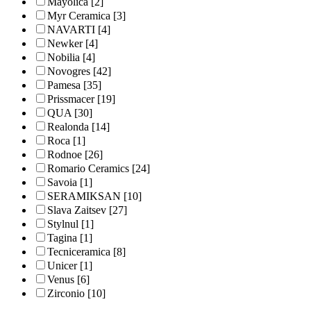
Mayolica
[2]
Myr Ceramica
[3]
NAVARTI
[4]
Newker
[4]
Nobilia
[4]
Novogres
[42]
Pamesa
[35]
Prissmacer
[19]
QUA
[30]
Realonda
[14]
Roca
[1]
Rodnoe
[26]
Romario Ceramics
[24]
Savoia
[1]
SERAMIKSAN
[10]
Slava Zaitsev
[27]
Stylnul
[1]
Tagina
[1]
Tecniceramica
[8]
Unicer
[1]
Venus
[6]
Zirconio
[10]