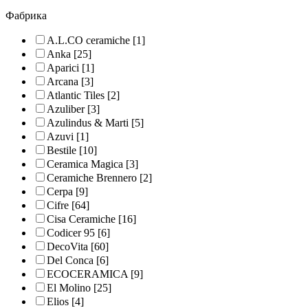
Фабрика
A.L.CO ceramiche
[1]
Anka
[25]
Aparici
[1]
Arcana
[3]
Atlantic Tiles
[2]
Azuliber
[3]
Azulindus & Marti
[5]
Azuvi
[1]
Bestile
[10]
Ceramica Magica
[3]
Ceramiche Brennero
[2]
Cerpa
[9]
Cifre
[64]
Cisa Ceramiche
[16]
Codicer 95
[6]
DecoVita
[60]
Del Conca
[6]
ECOCERAMICA
[9]
El Molino
[25]
Elios
[4]