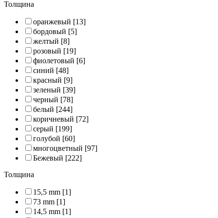
Толщина
оранжевый
[13]
бордовый
[5]
желтый
[8]
розовый
[19]
фиолетовый
[6]
синий
[48]
красный
[9]
зеленый
[39]
черный
[78]
белый
[244]
коричневый
[72]
серый
[199]
голубой
[60]
многоцветный
[97]
Бежевый
[222]
Толщина
15,5 mm
[1]
73 mm
[1]
14,5 mm
[1]