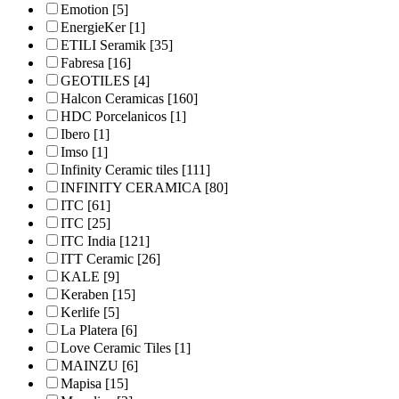
Emotion
[5]
EnergieKer
[1]
ETILI Seramik
[35]
Fabresa
[16]
GEOTILES
[4]
Halcon Ceramicas
[160]
HDC Porcelanicos
[1]
Ibero
[1]
Imso
[1]
Infinity Ceramic tiles
[111]
INFINITY CERAMICA
[80]
ITC
[61]
ITC
[25]
ITC India
[121]
ITT Ceramic
[26]
KALE
[9]
Keraben
[15]
Kerlife
[5]
La Platera
[6]
Love Ceramic Tiles
[1]
MAINZU
[6]
Mapisa
[15]