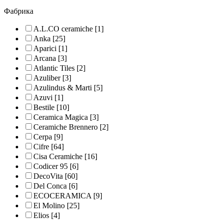
Фабрика
A.L.CO ceramiche
[1]
Anka
[25]
Aparici
[1]
Arcana
[3]
Atlantic Tiles
[2]
Azuliber
[3]
Azulindus & Marti
[5]
Azuvi
[1]
Bestile
[10]
Ceramica Magica
[3]
Ceramiche Brennero
[2]
Cerpa
[9]
Cifre
[64]
Cisa Ceramiche
[16]
Codicer 95
[6]
DecoVita
[60]
Del Conca
[6]
ECOCERAMICA
[9]
El Molino
[25]
Elios
[4]