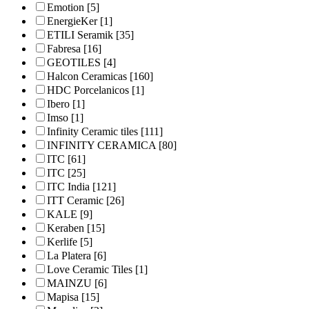
Emotion
[5]
EnergieKer
[1]
ETILI Seramik
[35]
Fabresa
[16]
GEOTILES
[4]
Halcon Ceramicas
[160]
HDC Porcelanicos
[1]
Ibero
[1]
Imso
[1]
Infinity Ceramic tiles
[111]
INFINITY CERAMICA
[80]
ITC
[61]
ITC
[25]
ITC India
[121]
ITT Ceramic
[26]
KALE
[9]
Keraben
[15]
Kerlife
[5]
La Platera
[6]
Love Ceramic Tiles
[1]
MAINZU
[6]
Mapisa
[15]