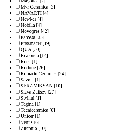
Mayolica
[2]
Myr Ceramica
[3]
NAVARTI
[4]
Newker
[4]
Nobilia
[4]
Novogres
[42]
Pamesa
[35]
Prissmacer
[19]
QUA
[30]
Realonda
[14]
Roca
[1]
Rodnoe
[26]
Romario Ceramics
[24]
Savoia
[1]
SERAMIKSAN
[10]
Slava Zaitsev
[27]
Stylnul
[1]
Tagina
[1]
Tecniceramica
[8]
Unicer
[1]
Venus
[6]
Zirconio
[10]