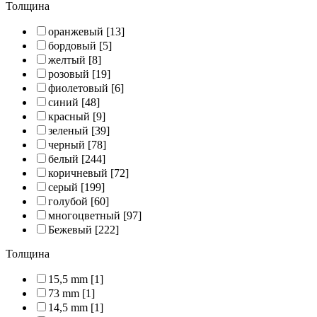
Толщина
оранжевый
[13]
бордовый
[5]
желтый
[8]
розовый
[19]
фиолетовый
[6]
синий
[48]
красный
[9]
зеленый
[39]
черный
[78]
белый
[244]
коричневый
[72]
серый
[199]
голубой
[60]
многоцветный
[97]
Бежевый
[222]
Толщина
15,5 mm
[1]
73 mm
[1]
14,5 mm
[1]