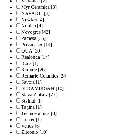
Mayolica
[2]
Myr Ceramica
[3]
NAVARTI
[4]
Newker
[4]
Nobilia
[4]
Novogres
[42]
Pamesa
[35]
Prissmacer
[19]
QUA
[30]
Realonda
[14]
Roca
[1]
Rodnoe
[26]
Romario Ceramics
[24]
Savoia
[1]
SERAMIKSAN
[10]
Slava Zaitsev
[27]
Stylnul
[1]
Tagina
[1]
Tecniceramica
[8]
Unicer
[1]
Venus
[6]
Zirconio
[10]