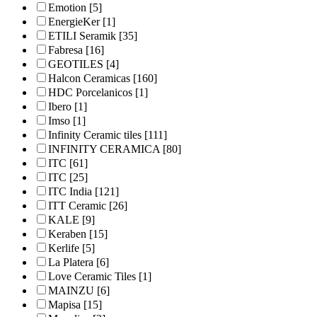
Emotion
[5]
EnergieKer
[1]
ETILI Seramik
[35]
Fabresa
[16]
GEOTILES
[4]
Halcon Ceramicas
[160]
HDC Porcelanicos
[1]
Ibero
[1]
Imso
[1]
Infinity Ceramic tiles
[111]
INFINITY CERAMICA
[80]
ITC
[61]
ITC
[25]
ITC India
[121]
ITT Ceramic
[26]
KALE
[9]
Keraben
[15]
Kerlife
[5]
La Platera
[6]
Love Ceramic Tiles
[1]
MAINZU
[6]
Mapisa
[15]