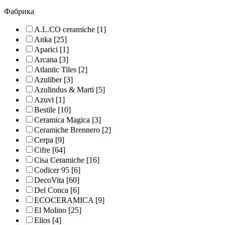
Фабрика
A.L.CO ceramiche
[1]
Anka
[25]
Aparici
[1]
Arcana
[3]
Atlantic Tiles
[2]
Azuliber
[3]
Azulindus & Marti
[5]
Azuvi
[1]
Bestile
[10]
Ceramica Magica
[3]
Ceramiche Brennero
[2]
Cerpa
[9]
Cifre
[64]
Cisa Ceramiche
[16]
Codicer 95
[6]
DecoVita
[60]
Del Conca
[6]
ECOCERAMICA
[9]
El Molino
[25]
Elios
[4]