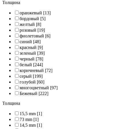
Толщина
оранжевый
[13]
бордовый
[5]
желтый
[8]
розовый
[19]
фиолетовый
[6]
синий
[48]
красный
[9]
зеленый
[39]
черный
[78]
белый
[244]
коричневый
[72]
серый
[199]
голубой
[60]
многоцветный
[97]
Бежевый
[222]
Толщина
15,5 mm
[1]
73 mm
[1]
14,5 mm
[1]