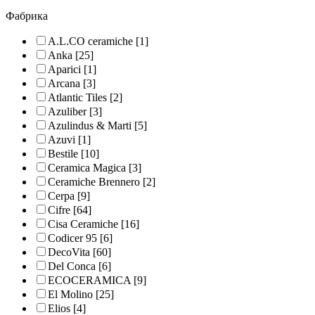
Фабрика
A.L.CO ceramiche
[1]
Anka
[25]
Aparici
[1]
Arcana
[3]
Atlantic Tiles
[2]
Azuliber
[3]
Azulindus & Marti
[5]
Azuvi
[1]
Bestile
[10]
Ceramica Magica
[3]
Ceramiche Brennero
[2]
Cerpa
[9]
Cifre
[64]
Cisa Ceramiche
[16]
Codicer 95
[6]
DecoVita
[60]
Del Conca
[6]
ECOCERAMICA
[9]
El Molino
[25]
Elios
[4]