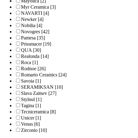
Mayolica
[2]
Myr Ceramica
[3]
NAVARTI
[4]
Newker
[4]
Nobilia
[4]
Novogres
[42]
Pamesa
[35]
Prissmacer
[19]
QUA
[30]
Realonda
[14]
Roca
[1]
Rodnoe
[26]
Romario Ceramics
[24]
Savoia
[1]
SERAMIKSAN
[10]
Slava Zaitsev
[27]
Stylnul
[1]
Tagina
[1]
Tecniceramica
[8]
Unicer
[1]
Venus
[6]
Zirconio
[10]