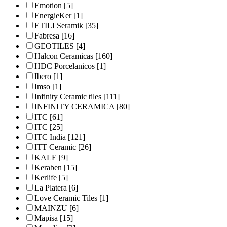
Emotion
[5]
EnergieKer
[1]
ETILI Seramik
[35]
Fabresa
[16]
GEOTILES
[4]
Halcon Ceramicas
[160]
HDC Porcelanicos
[1]
Ibero
[1]
Imso
[1]
Infinity Ceramic tiles
[111]
INFINITY CERAMICA
[80]
ITC
[61]
ITC
[25]
ITC India
[121]
ITT Ceramic
[26]
KALE
[9]
Keraben
[15]
Kerlife
[5]
La Platera
[6]
Love Ceramic Tiles
[1]
MAINZU
[6]
Mapisa
[15]