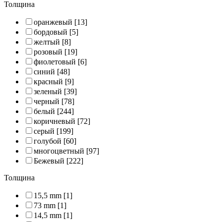
Толщина
оранжевый
[13]
бордовый
[5]
желтый
[8]
розовый
[19]
фиолетовый
[6]
синий
[48]
красный
[9]
зеленый
[39]
черный
[78]
белый
[244]
коричневый
[72]
серый
[199]
голубой
[60]
многоцветный
[97]
Бежевый
[222]
Толщина
15,5 mm
[1]
73 mm
[1]
14,5 mm
[1]