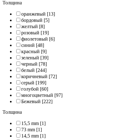
Толщина
оранжевый
[13]
бордовый
[5]
желтый
[8]
розовый
[19]
фиолетовый
[6]
синий
[48]
красный
[9]
зеленый
[39]
черный
[78]
белый
[244]
коричневый
[72]
серый
[199]
голубой
[60]
многоцветный
[97]
Бежевый
[222]
Толщина
15,5 mm
[1]
73 mm
[1]
14,5 mm
[1]