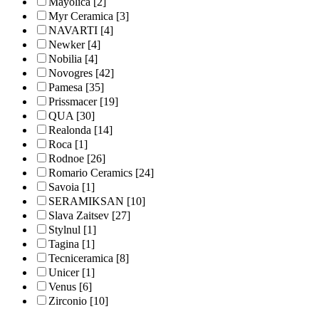
Mayolica
[2]
Myr Ceramica
[3]
NAVARTI
[4]
Newker
[4]
Nobilia
[4]
Novogres
[42]
Pamesa
[35]
Prissmacer
[19]
QUA
[30]
Realonda
[14]
Roca
[1]
Rodnoe
[26]
Romario Ceramics
[24]
Savoia
[1]
SERAMIKSAN
[10]
Slava Zaitsev
[27]
Stylnul
[1]
Tagina
[1]
Tecniceramica
[8]
Unicer
[1]
Venus
[6]
Zirconio
[10]