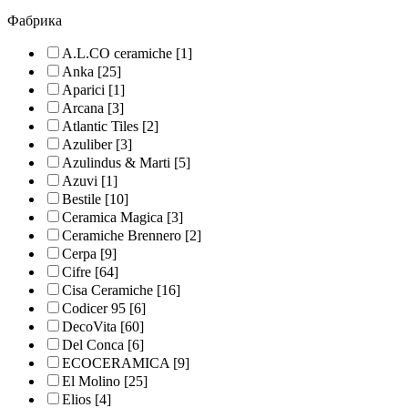
Фабрика
A.L.CO ceramiche
[1]
Anka
[25]
Aparici
[1]
Arcana
[3]
Atlantic Tiles
[2]
Azuliber
[3]
Azulindus & Marti
[5]
Azuvi
[1]
Bestile
[10]
Ceramica Magica
[3]
Ceramiche Brennero
[2]
Cerpa
[9]
Cifre
[64]
Cisa Ceramiche
[16]
Codicer 95
[6]
DecoVita
[60]
Del Conca
[6]
ECOCERAMICA
[9]
El Molino
[25]
Elios
[4]