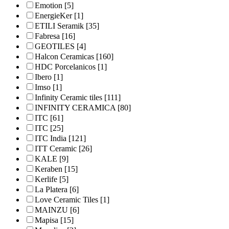
Emotion
[5]
EnergieKer
[1]
ETILI Seramik
[35]
Fabresa
[16]
GEOTILES
[4]
Halcon Ceramicas
[160]
HDC Porcelanicos
[1]
Ibero
[1]
Imso
[1]
Infinity Ceramic tiles
[111]
INFINITY CERAMICA
[80]
ITC
[61]
ITC
[25]
ITC India
[121]
ITT Ceramic
[26]
KALE
[9]
Keraben
[15]
Kerlife
[5]
La Platera
[6]
Love Ceramic Tiles
[1]
MAINZU
[6]
Mapisa
[15]