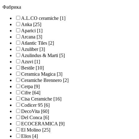
Фабрика
A.L.CO ceramiche
[1]
Anka
[25]
Aparici
[1]
Arcana
[3]
Atlantic Tiles
[2]
Azuliber
[3]
Azulindus & Marti
[5]
Azuvi
[1]
Bestile
[10]
Ceramica Magica
[3]
Ceramiche Brennero
[2]
Cerpa
[9]
Cifre
[64]
Cisa Ceramiche
[16]
Codicer 95
[6]
DecoVita
[60]
Del Conca
[6]
ECOCERAMICA
[9]
El Molino
[25]
Elios
[4]