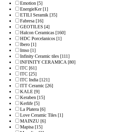
Emotion
[5]
EnergieKer
[1]
ETILI Seramik
[35]
Fabresa
[16]
GEOTILES
[4]
Halcon Ceramicas
[160]
HDC Porcelanicos
[1]
Ibero
[1]
Imso
[1]
Infinity Ceramic tiles
[111]
INFINITY CERAMICA
[80]
ITC
[61]
ITC
[25]
ITC India
[121]
ITT Ceramic
[26]
KALE
[9]
Keraben
[15]
Kerlife
[5]
La Platera
[6]
Love Ceramic Tiles
[1]
MAINZU
[6]
Mapisa
[15]