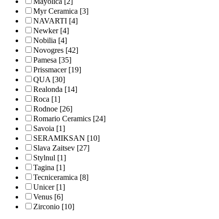
Mayolica
[2]
Myr Ceramica
[3]
NAVARTI
[4]
Newker
[4]
Nobilia
[4]
Novogres
[42]
Pamesa
[35]
Prissmacer
[19]
QUA
[30]
Realonda
[14]
Roca
[1]
Rodnoe
[26]
Romario Ceramics
[24]
Savoia
[1]
SERAMIKSAN
[10]
Slava Zaitsev
[27]
Stylnul
[1]
Tagina
[1]
Tecniceramica
[8]
Unicer
[1]
Venus
[6]
Zirconio
[10]