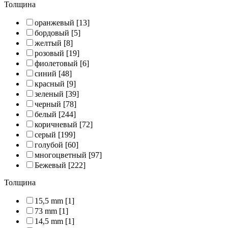
Толщина
оранжевый
[13]
бордовый
[5]
желтый
[8]
розовый
[19]
фиолетовый
[6]
синий
[48]
красный
[9]
зеленый
[39]
черный
[78]
белый
[244]
коричневый
[72]
серый
[199]
голубой
[60]
многоцветный
[97]
Бежевый
[222]
Толщина
15,5 mm
[1]
73 mm
[1]
14,5 mm
[1]