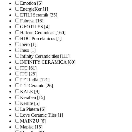
Emotion
[5]
EnergieKer
[1]
ETILI Seramik
[35]
Fabresa
[16]
GEOTILES
[4]
Halcon Ceramicas
[160]
HDC Porcelanicos
[1]
Ibero
[1]
Imso
[1]
Infinity Ceramic tiles
[111]
INFINITY CERAMICA
[80]
ITC
[61]
ITC
[25]
ITC India
[121]
ITT Ceramic
[26]
KALE
[9]
Keraben
[15]
Kerlife
[5]
La Platera
[6]
Love Ceramic Tiles
[1]
MAINZU
[6]
Mapisa
[15]