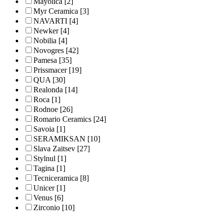
Mayolica
[2]
Myr Ceramica
[3]
NAVARTI
[4]
Newker
[4]
Nobilia
[4]
Novogres
[42]
Pamesa
[35]
Prissmacer
[19]
QUA
[30]
Realonda
[14]
Roca
[1]
Rodnoe
[26]
Romario Ceramics
[24]
Savoia
[1]
SERAMIKSAN
[10]
Slava Zaitsev
[27]
Stylnul
[1]
Tagina
[1]
Tecniceramica
[8]
Unicer
[1]
Venus
[6]
Zirconio
[10]