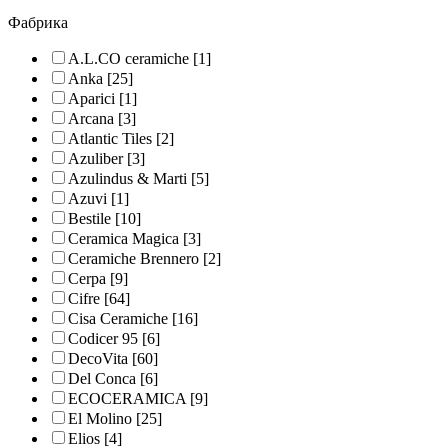
Фабрика
A.L.CO ceramiche
[1]
Anka
[25]
Aparici
[1]
Arcana
[3]
Atlantic Tiles
[2]
Azuliber
[3]
Azulindus & Marti
[5]
Azuvi
[1]
Bestile
[10]
Ceramica Magica
[3]
Ceramiche Brennero
[2]
Cerpa
[9]
Cifre
[64]
Cisa Ceramiche
[16]
Codicer 95
[6]
DecoVita
[60]
Del Conca
[6]
ECOCERAMICA
[9]
El Molino
[25]
Elios
[4]