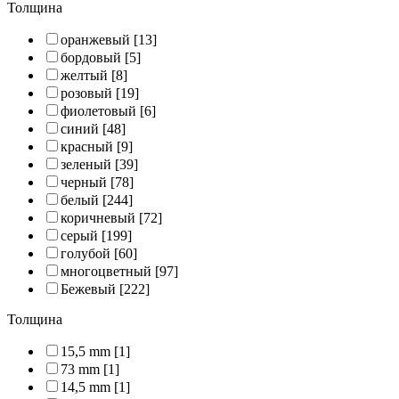
Толщина
оранжевый
[13]
бордовый
[5]
желтый
[8]
розовый
[19]
фиолетовый
[6]
синий
[48]
красный
[9]
зеленый
[39]
черный
[78]
белый
[244]
коричневый
[72]
серый
[199]
голубой
[60]
многоцветный
[97]
Бежевый
[222]
Толщина
15,5 mm
[1]
73 mm
[1]
14,5 mm
[1]