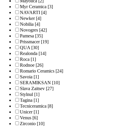
Mayolica
[2]
Myr Ceramica
[3]
NAVARTI
[4]
Newker
[4]
Nobilia
[4]
Novogres
[42]
Pamesa
[35]
Prissmacer
[19]
QUA
[30]
Realonda
[14]
Roca
[1]
Rodnoe
[26]
Romario Ceramics
[24]
Savoia
[1]
SERAMIKSAN
[10]
Slava Zaitsev
[27]
Stylnul
[1]
Tagina
[1]
Tecniceramica
[8]
Unicer
[1]
Venus
[6]
Zirconio
[10]