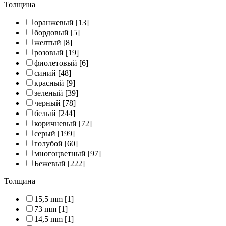
Толщина
оранжевый
[13]
бордовый
[5]
желтый
[8]
розовый
[19]
фиолетовый
[6]
синий
[48]
красный
[9]
зеленый
[39]
черный
[78]
белый
[244]
коричневый
[72]
серый
[199]
голубой
[60]
многоцветный
[97]
Бежевый
[222]
Толщина
15,5 mm
[1]
73 mm
[1]
14,5 mm
[1]