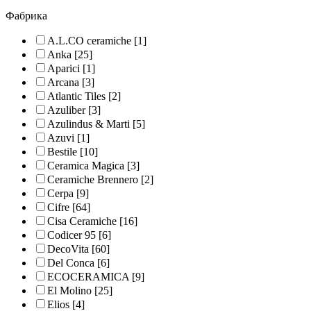
Фабрика
A.L.CO ceramiche
[1]
Anka
[25]
Aparici
[1]
Arcana
[3]
Atlantic Tiles
[2]
Azuliber
[3]
Azulindus & Marti
[5]
Azuvi
[1]
Bestile
[10]
Ceramica Magica
[3]
Ceramiche Brennero
[2]
Cerpa
[9]
Cifre
[64]
Cisa Ceramiche
[16]
Codicer 95
[6]
DecoVita
[60]
Del Conca
[6]
ECOCERAMICA
[9]
El Molino
[25]
Elios
[4]