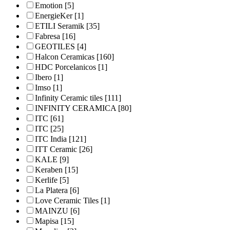
Emotion
[5]
EnergieKer
[1]
ETILI Seramik
[35]
Fabresa
[16]
GEOTILES
[4]
Halcon Ceramicas
[160]
HDC Porcelanicos
[1]
Ibero
[1]
Imso
[1]
Infinity Ceramic tiles
[111]
INFINITY CERAMICA
[80]
ITC
[61]
ITC
[25]
ITC India
[121]
ITT Ceramic
[26]
KALE
[9]
Keraben
[15]
Kerlife
[5]
La Platera
[6]
Love Ceramic Tiles
[1]
MAINZU
[6]
Mapisa
[15]