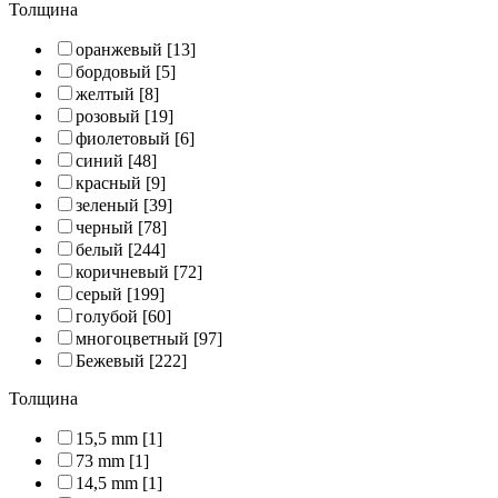
Толщина
оранжевый
[13]
бордовый
[5]
желтый
[8]
розовый
[19]
фиолетовый
[6]
синий
[48]
красный
[9]
зеленый
[39]
черный
[78]
белый
[244]
коричневый
[72]
серый
[199]
голубой
[60]
многоцветный
[97]
Бежевый
[222]
Толщина
15,5 mm
[1]
73 mm
[1]
14,5 mm
[1]