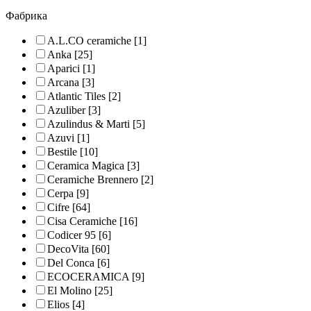
Фабрика
A.L.CO ceramiche
[1]
Anka
[25]
Aparici
[1]
Arcana
[3]
Atlantic Tiles
[2]
Azuliber
[3]
Azulindus & Marti
[5]
Azuvi
[1]
Bestile
[10]
Ceramica Magica
[3]
Ceramiche Brennero
[2]
Cerpa
[9]
Cifre
[64]
Cisa Ceramiche
[16]
Codicer 95
[6]
DecoVita
[60]
Del Conca
[6]
ECOCERAMICA
[9]
El Molino
[25]
Elios
[4]