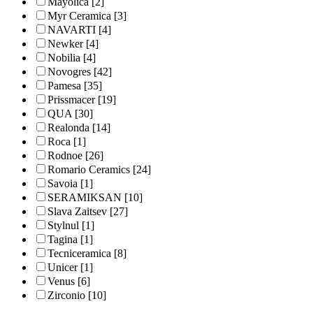
Mayolica
[2]
Myr Ceramica
[3]
NAVARTI
[4]
Newker
[4]
Nobilia
[4]
Novogres
[42]
Pamesa
[35]
Prissmacer
[19]
QUA
[30]
Realonda
[14]
Roca
[1]
Rodnoe
[26]
Romario Ceramics
[24]
Savoia
[1]
SERAMIKSAN
[10]
Slava Zaitsev
[27]
Stylnul
[1]
Tagina
[1]
Tecniceramica
[8]
Unicer
[1]
Venus
[6]
Zirconio
[10]