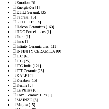
Emotion
[5]
EnergieKer
[1]
ETILI Seramik
[35]
Fabresa
[16]
GEOTILES
[4]
Halcon Ceramicas
[160]
HDC Porcelanicos
[1]
Ibero
[1]
Imso
[1]
Infinity Ceramic tiles
[111]
INFINITY CERAMICA
[80]
ITC
[61]
ITC
[25]
ITC India
[121]
ITT Ceramic
[26]
KALE
[9]
Keraben
[15]
Kerlife
[5]
La Platera
[6]
Love Ceramic Tiles
[1]
MAINZU
[6]
Mapisa
[15]