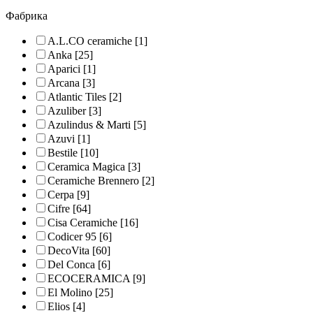
Фабрика
A.L.CO ceramiche
[1]
Anka
[25]
Aparici
[1]
Arcana
[3]
Atlantic Tiles
[2]
Azuliber
[3]
Azulindus & Marti
[5]
Azuvi
[1]
Bestile
[10]
Ceramica Magica
[3]
Ceramiche Brennero
[2]
Cerpa
[9]
Cifre
[64]
Cisa Ceramiche
[16]
Codicer 95
[6]
DecoVita
[60]
Del Conca
[6]
ECOCERAMICA
[9]
El Molino
[25]
Elios
[4]