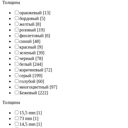
Толщина
оранжевый
[13]
бордовый
[5]
желтый
[8]
розовый
[19]
фиолетовый
[6]
синий
[48]
красный
[9]
зеленый
[39]
черный
[78]
белый
[244]
коричневый
[72]
серый
[199]
голубой
[60]
многоцветный
[97]
Бежевый
[222]
Толщина
15,5 mm
[1]
73 mm
[1]
14,5 mm
[1]