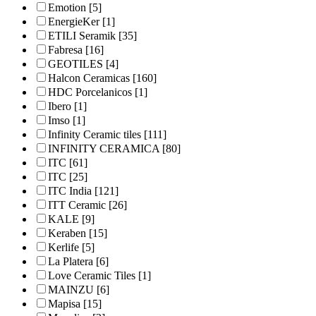
Emotion
[5]
EnergieKer
[1]
ETILI Seramik
[35]
Fabresa
[16]
GEOTILES
[4]
Halcon Ceramicas
[160]
HDC Porcelanicos
[1]
Ibero
[1]
Imso
[1]
Infinity Ceramic tiles
[111]
INFINITY CERAMICA
[80]
ITC
[61]
ITC
[25]
ITC India
[121]
ITT Ceramic
[26]
KALE
[9]
Keraben
[15]
Kerlife
[5]
La Platera
[6]
Love Ceramic Tiles
[1]
MAINZU
[6]
Mapisa
[15]