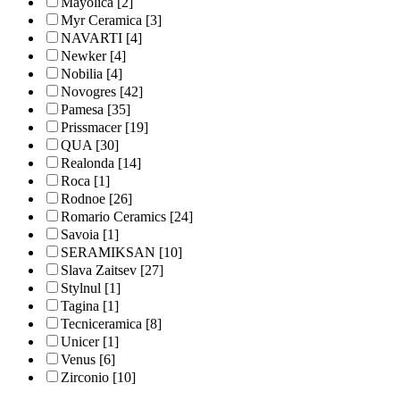
Mayolica
[2]
Myr Ceramica
[3]
NAVARTI
[4]
Newker
[4]
Nobilia
[4]
Novogres
[42]
Pamesa
[35]
Prissmacer
[19]
QUA
[30]
Realonda
[14]
Roca
[1]
Rodnoe
[26]
Romario Ceramics
[24]
Savoia
[1]
SERAMIKSAN
[10]
Slava Zaitsev
[27]
Stylnul
[1]
Tagina
[1]
Tecniceramica
[8]
Unicer
[1]
Venus
[6]
Zirconio
[10]