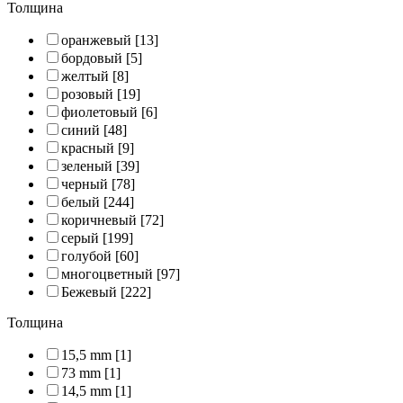
Толщина
оранжевый
[13]
бордовый
[5]
желтый
[8]
розовый
[19]
фиолетовый
[6]
синий
[48]
красный
[9]
зеленый
[39]
черный
[78]
белый
[244]
коричневый
[72]
серый
[199]
голубой
[60]
многоцветный
[97]
Бежевый
[222]
Толщина
15,5 mm
[1]
73 mm
[1]
14,5 mm
[1]