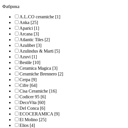
Фабрика
A.L.CO ceramiche
[1]
Anka
[25]
Aparici
[1]
Arcana
[3]
Atlantic Tiles
[2]
Azuliber
[3]
Azulindus & Marti
[5]
Azuvi
[1]
Bestile
[10]
Ceramica Magica
[3]
Ceramiche Brennero
[2]
Cerpa
[9]
Cifre
[64]
Cisa Ceramiche
[16]
Codicer 95
[6]
DecoVita
[60]
Del Conca
[6]
ECOCERAMICA
[9]
El Molino
[25]
Elios
[4]