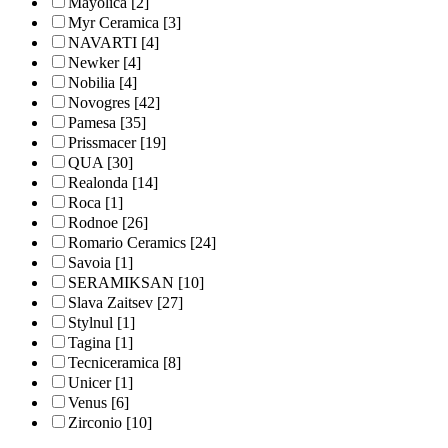
Mayolica
[2]
Myr Ceramica
[3]
NAVARTI
[4]
Newker
[4]
Nobilia
[4]
Novogres
[42]
Pamesa
[35]
Prissmacer
[19]
QUA
[30]
Realonda
[14]
Roca
[1]
Rodnoe
[26]
Romario Ceramics
[24]
Savoia
[1]
SERAMIKSAN
[10]
Slava Zaitsev
[27]
Stylnul
[1]
Tagina
[1]
Tecniceramica
[8]
Unicer
[1]
Venus
[6]
Zirconio
[10]