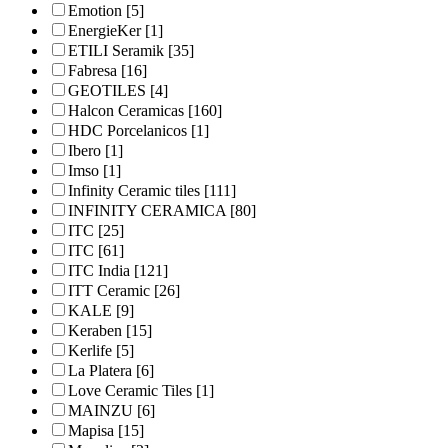
Emotion
[5]
EnergieKer
[1]
ETILI Seramik
[35]
Fabresa
[16]
GEOTILES
[4]
Halcon Ceramicas
[160]
HDC Porcelanicos
[1]
Ibero
[1]
Imso
[1]
Infinity Ceramic tiles
[111]
INFINITY CERAMICA
[80]
ITC
[25]
ITC
[61]
ITC India
[121]
ITT Ceramic
[26]
KALE
[9]
Keraben
[15]
Kerlife
[5]
La Platera
[6]
Love Ceramic Tiles
[1]
MAINZU
[6]
Mapisa
[15]