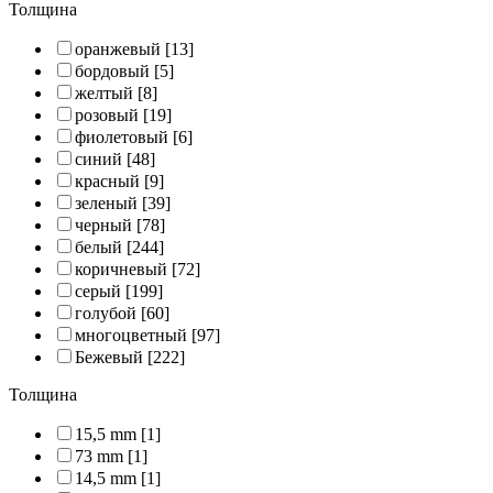
Толщина
оранжевый
[13]
бордовый
[5]
желтый
[8]
розовый
[19]
фиолетовый
[6]
синий
[48]
красный
[9]
зеленый
[39]
черный
[78]
белый
[244]
коричневый
[72]
серый
[199]
голубой
[60]
многоцветный
[97]
Бежевый
[222]
Толщина
15,5 mm
[1]
73 mm
[1]
14,5 mm
[1]