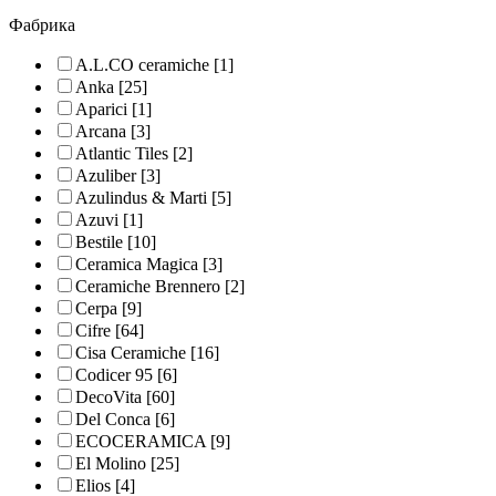
Фабрика
A.L.CO ceramiche
[1]
Anka
[25]
Aparici
[1]
Arcana
[3]
Atlantic Tiles
[2]
Azuliber
[3]
Azulindus & Marti
[5]
Azuvi
[1]
Bestile
[10]
Ceramica Magica
[3]
Ceramiche Brennero
[2]
Cerpa
[9]
Cifre
[64]
Cisa Ceramiche
[16]
Codicer 95
[6]
DecoVita
[60]
Del Conca
[6]
ECOCERAMICA
[9]
El Molino
[25]
Elios
[4]