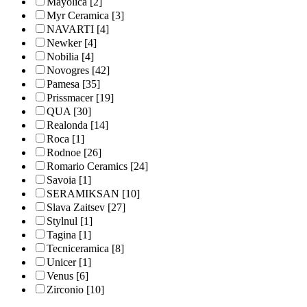
Mayolica
[2]
Myr Ceramica
[3]
NAVARTI
[4]
Newker
[4]
Nobilia
[4]
Novogres
[42]
Pamesa
[35]
Prissmacer
[19]
QUA
[30]
Realonda
[14]
Roca
[1]
Rodnoe
[26]
Romario Ceramics
[24]
Savoia
[1]
SERAMIKSAN
[10]
Slava Zaitsev
[27]
Stylnul
[1]
Tagina
[1]
Tecniceramica
[8]
Unicer
[1]
Venus
[6]
Zirconio
[10]