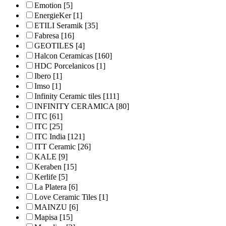
Emotion
[5]
EnergieKer
[1]
ETILI Seramik
[35]
Fabresa
[16]
GEOTILES
[4]
Halcon Ceramicas
[160]
HDC Porcelanicos
[1]
Ibero
[1]
Imso
[1]
Infinity Ceramic tiles
[111]
INFINITY CERAMICA
[80]
ITC
[61]
ITC
[25]
ITC India
[121]
ITT Ceramic
[26]
KALE
[9]
Keraben
[15]
Kerlife
[5]
La Platera
[6]
Love Ceramic Tiles
[1]
MAINZU
[6]
Mapisa
[15]