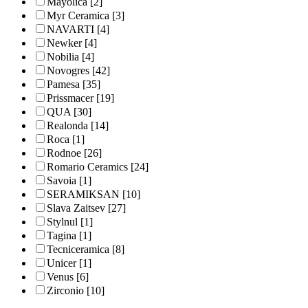
Mayolica
[2]
Myr Ceramica
[3]
NAVARTI
[4]
Newker
[4]
Nobilia
[4]
Novogres
[42]
Pamesa
[35]
Prissmacer
[19]
QUA
[30]
Realonda
[14]
Roca
[1]
Rodnoe
[26]
Romario Ceramics
[24]
Savoia
[1]
SERAMIKSAN
[10]
Slava Zaitsev
[27]
Stylnul
[1]
Tagina
[1]
Tecniceramica
[8]
Unicer
[1]
Venus
[6]
Zirconio
[10]