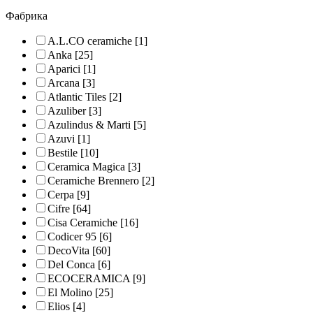
Фабрика
A.L.CO ceramiche
[1]
Anka
[25]
Aparici
[1]
Arcana
[3]
Atlantic Tiles
[2]
Azuliber
[3]
Azulindus & Marti
[5]
Azuvi
[1]
Bestile
[10]
Ceramica Magica
[3]
Ceramiche Brennero
[2]
Cerpa
[9]
Cifre
[64]
Cisa Ceramiche
[16]
Codicer 95
[6]
DecoVita
[60]
Del Conca
[6]
ECOCERAMICA
[9]
El Molino
[25]
Elios
[4]