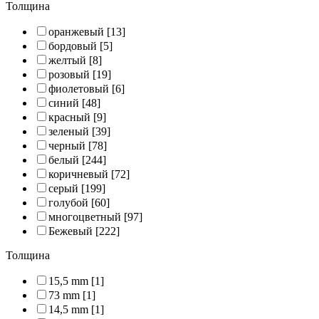
Толщина
оранжевый
[13]
бордовый
[5]
желтый
[8]
розовый
[19]
фиолетовый
[6]
синий
[48]
красный
[9]
зеленый
[39]
черный
[78]
белый
[244]
коричневый
[72]
серый
[199]
голубой
[60]
многоцветный
[97]
Бежевый
[222]
Толщина
15,5 mm
[1]
73 mm
[1]
14,5 mm
[1]