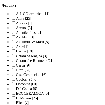
Фабрика
A.L.CO ceramiche
[1]
Anka
[25]
Aparici
[1]
Arcana
[3]
Atlantic Tiles
[2]
Azuliber
[3]
Azulindus & Marti
[5]
Azuvi
[1]
Bestile
[10]
Ceramica Magica
[3]
Ceramiche Brennero
[2]
Cerpa
[9]
Cifre
[64]
Cisa Ceramiche
[16]
Codicer 95
[6]
DecoVita
[60]
Del Conca
[6]
ECOCERAMICA
[9]
El Molino
[25]
Elios
[4]