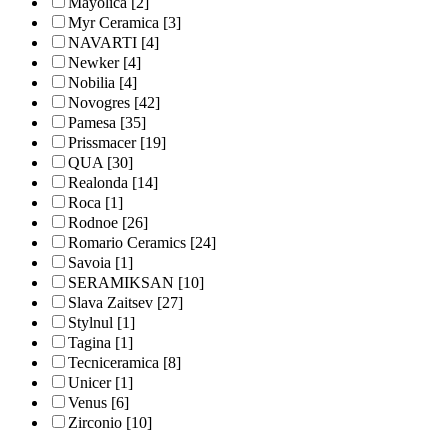
Mayolica
[2]
Myr Ceramica
[3]
NAVARTI
[4]
Newker
[4]
Nobilia
[4]
Novogres
[42]
Pamesa
[35]
Prissmacer
[19]
QUA
[30]
Realonda
[14]
Roca
[1]
Rodnoe
[26]
Romario Ceramics
[24]
Savoia
[1]
SERAMIKSAN
[10]
Slava Zaitsev
[27]
Stylnul
[1]
Tagina
[1]
Tecniceramica
[8]
Unicer
[1]
Venus
[6]
Zirconio
[10]