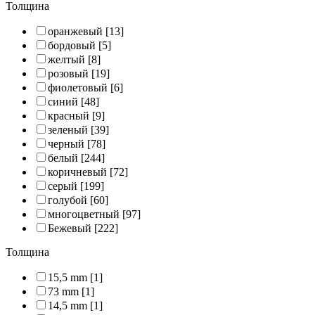
Толщина
оранжевый
[13]
бордовый
[5]
желтый
[8]
розовый
[19]
фиолетовый
[6]
синий
[48]
красный
[9]
зеленый
[39]
черный
[78]
белый
[244]
коричневый
[72]
серый
[199]
голубой
[60]
многоцветный
[97]
Бежевый
[222]
Толщина
15,5 mm
[1]
73 mm
[1]
14,5 mm
[1]