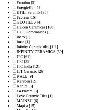
Emotion
[5]
EnergieKer
[1]
ETILI Seramik
[35]
Fabresa
[16]
GEOTILES
[4]
Halcon Ceramicas
[160]
HDC Porcelanicos
[1]
Ibero
[1]
Imso
[1]
Infinity Ceramic tiles
[111]
INFINITY CERAMICA
[80]
ITC
[61]
ITC
[25]
ITC India
[121]
ITT Ceramic
[26]
KALE
[9]
Keraben
[15]
Kerlife
[5]
La Platera
[6]
Love Ceramic Tiles
[1]
MAINZU
[6]
Mapisa
[15]