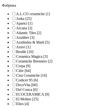
Фабрика
A.L.CO ceramiche
[1]
Anka
[25]
Aparici
[1]
Arcana
[3]
Atlantic Tiles
[2]
Azuliber
[3]
Azulindus & Marti
[5]
Azuvi
[1]
Bestile
[10]
Ceramica Magica
[3]
Ceramiche Brennero
[2]
Cerpa
[9]
Cifre
[64]
Cisa Ceramiche
[16]
Codicer 95
[6]
DecoVita
[60]
Del Conca
[6]
ECOCERAMICA
[9]
El Molino
[25]
Elios
[4]