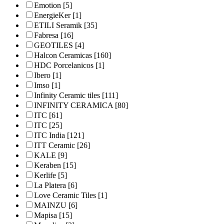
Emotion
[5]
EnergieKer
[1]
ETILI Seramik
[35]
Fabresa
[16]
GEOTILES
[4]
Halcon Ceramicas
[160]
HDC Porcelanicos
[1]
Ibero
[1]
Imso
[1]
Infinity Ceramic tiles
[111]
INFINITY CERAMICA
[80]
ITC
[61]
ITC
[25]
ITC India
[121]
ITT Ceramic
[26]
KALE
[9]
Keraben
[15]
Kerlife
[5]
La Platera
[6]
Love Ceramic Tiles
[1]
MAINZU
[6]
Mapisa
[15]