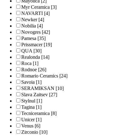
Mayolica
[2]
Myr Ceramica
[3]
NAVARTI
[4]
Newker
[4]
Nobilia
[4]
Novogres
[42]
Pamesa
[35]
Prissmacer
[19]
QUA
[30]
Realonda
[14]
Roca
[1]
Rodnoe
[26]
Romario Ceramics
[24]
Savoia
[1]
SERAMIKSAN
[10]
Slava Zaitsev
[27]
Stylnul
[1]
Tagina
[1]
Tecniceramica
[8]
Unicer
[1]
Venus
[6]
Zirconio
[10]