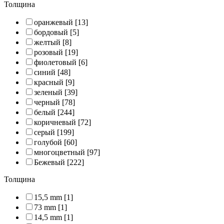
Толщина
оранжевый
[13]
бордовый
[5]
желтый
[8]
розовый
[19]
фиолетовый
[6]
синий
[48]
красный
[9]
зеленый
[39]
черный
[78]
белый
[244]
коричневый
[72]
серый
[199]
голубой
[60]
многоцветный
[97]
Бежевый
[222]
Толщина
15,5 mm
[1]
73 mm
[1]
14,5 mm
[1]