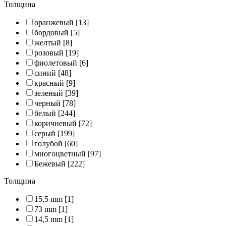
Толщина
оранжевый
[13]
бордовый
[5]
желтый
[8]
розовый
[19]
фиолетовый
[6]
синий
[48]
красный
[9]
зеленый
[39]
черный
[78]
белый
[244]
коричневый
[72]
серый
[199]
голубой
[60]
многоцветный
[97]
Бежевый
[222]
Толщина
15,5 mm
[1]
73 mm
[1]
14,5 mm
[1]