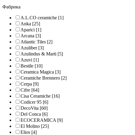
Фабрика
A.L.CO ceramiche
[1]
Anka
[25]
Aparici
[1]
Arcana
[3]
Atlantic Tiles
[2]
Azuliber
[3]
Azulindus & Marti
[5]
Azuvi
[1]
Bestile
[10]
Ceramica Magica
[3]
Ceramiche Brennero
[2]
Cerpa
[9]
Cifre
[64]
Cisa Ceramiche
[16]
Codicer 95
[6]
DecoVita
[60]
Del Conca
[6]
ECOCERAMICA
[9]
El Molino
[25]
Elios
[4]