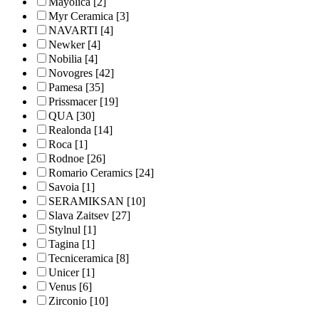
Mayolica
[2]
Myr Ceramica
[3]
NAVARTI
[4]
Newker
[4]
Nobilia
[4]
Novogres
[42]
Pamesa
[35]
Prissmacer
[19]
QUA
[30]
Realonda
[14]
Roca
[1]
Rodnoe
[26]
Romario Ceramics
[24]
Savoia
[1]
SERAMIKSAN
[10]
Slava Zaitsev
[27]
Stylnul
[1]
Tagina
[1]
Tecniceramica
[8]
Unicer
[1]
Venus
[6]
Zirconio
[10]