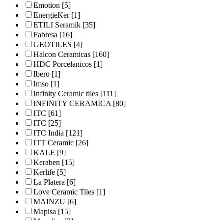
Emotion
[5]
EnergieKer
[1]
ETILI Seramik
[35]
Fabresa
[16]
GEOTILES
[4]
Halcon Ceramicas
[160]
HDC Porcelanicos
[1]
Ibero
[1]
Imso
[1]
Infinity Ceramic tiles
[111]
INFINITY CERAMICA
[80]
ITC
[61]
ITC
[25]
ITC India
[121]
ITT Ceramic
[26]
KALE
[9]
Keraben
[15]
Kerlife
[5]
La Platera
[6]
Love Ceramic Tiles
[1]
MAINZU
[6]
Mapisa
[15]