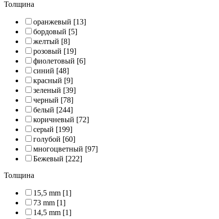
Толщина
оранжевый
[13]
бордовый
[5]
желтый
[8]
розовый
[19]
фиолетовый
[6]
синий
[48]
красный
[9]
зеленый
[39]
черный
[78]
белый
[244]
коричневый
[72]
серый
[199]
голубой
[60]
многоцветный
[97]
Бежевый
[222]
Толщина
15,5 mm
[1]
73 mm
[1]
14,5 mm
[1]