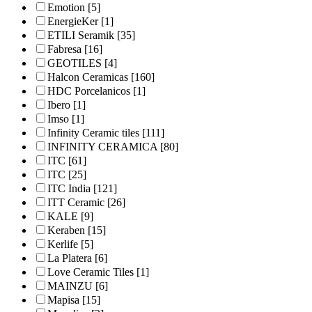
Emotion
[5]
EnergieKer
[1]
ETILI Seramik
[35]
Fabresa
[16]
GEOTILES
[4]
Halcon Ceramicas
[160]
HDC Porcelanicos
[1]
Ibero
[1]
Imso
[1]
Infinity Ceramic tiles
[111]
INFINITY CERAMICA
[80]
ITC
[61]
ITC
[25]
ITC India
[121]
ITT Ceramic
[26]
KALE
[9]
Keraben
[15]
Kerlife
[5]
La Platera
[6]
Love Ceramic Tiles
[1]
MAINZU
[6]
Mapisa
[15]