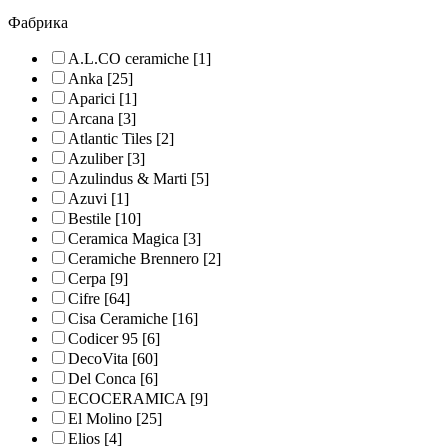
Фабрика
A.L.CO ceramiche
[1]
Anka
[25]
Aparici
[1]
Arcana
[3]
Atlantic Tiles
[2]
Azuliber
[3]
Azulindus & Marti
[5]
Azuvi
[1]
Bestile
[10]
Ceramica Magica
[3]
Ceramiche Brennero
[2]
Cerpa
[9]
Cifre
[64]
Cisa Ceramiche
[16]
Codicer 95
[6]
DecoVita
[60]
Del Conca
[6]
ECOCERAMICA
[9]
El Molino
[25]
Elios
[4]