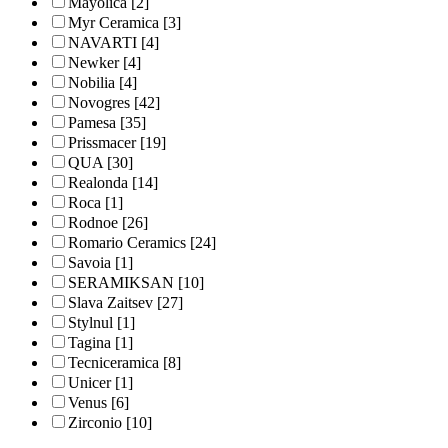
Mayolica
[2]
Myr Ceramica
[3]
NAVARTI
[4]
Newker
[4]
Nobilia
[4]
Novogres
[42]
Pamesa
[35]
Prissmacer
[19]
QUA
[30]
Realonda
[14]
Roca
[1]
Rodnoe
[26]
Romario Ceramics
[24]
Savoia
[1]
SERAMIKSAN
[10]
Slava Zaitsev
[27]
Stylnul
[1]
Tagina
[1]
Tecniceramica
[8]
Unicer
[1]
Venus
[6]
Zirconio
[10]