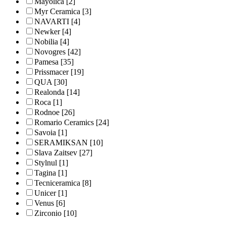
Mayolica
[2]
Myr Ceramica
[3]
NAVARTI
[4]
Newker
[4]
Nobilia
[4]
Novogres
[42]
Pamesa
[35]
Prissmacer
[19]
QUA
[30]
Realonda
[14]
Roca
[1]
Rodnoe
[26]
Romario Ceramics
[24]
Savoia
[1]
SERAMIKSAN
[10]
Slava Zaitsev
[27]
Stylnul
[1]
Tagina
[1]
Tecniceramica
[8]
Unicer
[1]
Venus
[6]
Zirconio
[10]