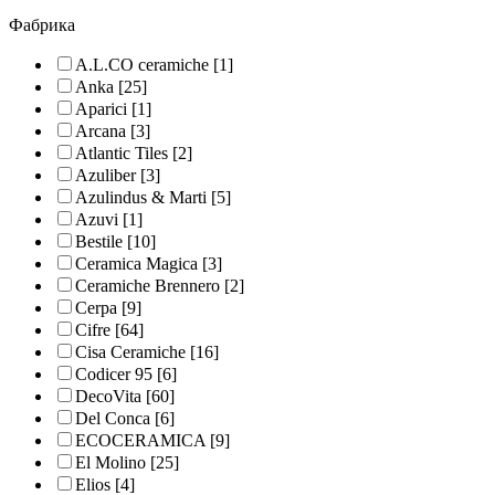
Фабрика
A.L.CO ceramiche
[1]
Anka
[25]
Aparici
[1]
Arcana
[3]
Atlantic Tiles
[2]
Azuliber
[3]
Azulindus & Marti
[5]
Azuvi
[1]
Bestile
[10]
Ceramica Magica
[3]
Ceramiche Brennero
[2]
Cerpa
[9]
Cifre
[64]
Cisa Ceramiche
[16]
Codicer 95
[6]
DecoVita
[60]
Del Conca
[6]
ECOCERAMICA
[9]
El Molino
[25]
Elios
[4]