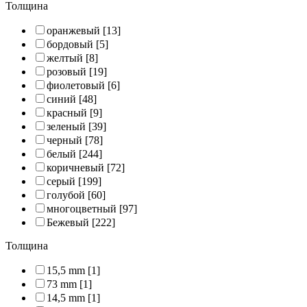
Толщина
оранжевый
[13]
бордовый
[5]
желтый
[8]
розовый
[19]
фиолетовый
[6]
синий
[48]
красный
[9]
зеленый
[39]
черный
[78]
белый
[244]
коричневый
[72]
серый
[199]
голубой
[60]
многоцветный
[97]
Бежевый
[222]
Толщина
15,5 mm
[1]
73 mm
[1]
14,5 mm
[1]