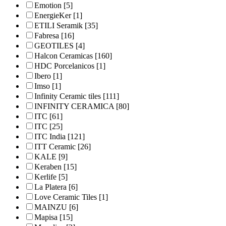
Emotion
[5]
EnergieKer
[1]
ETILI Seramik
[35]
Fabresa
[16]
GEOTILES
[4]
Halcon Ceramicas
[160]
HDC Porcelanicos
[1]
Ibero
[1]
Imso
[1]
Infinity Ceramic tiles
[111]
INFINITY CERAMICA
[80]
ITC
[61]
ITC
[25]
ITC India
[121]
ITT Ceramic
[26]
KALE
[9]
Keraben
[15]
Kerlife
[5]
La Platera
[6]
Love Ceramic Tiles
[1]
MAINZU
[6]
Mapisa
[15]