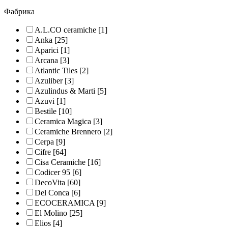
Фабрика
A.L.CO ceramiche
[1]
Anka
[25]
Aparici
[1]
Arcana
[3]
Atlantic Tiles
[2]
Azuliber
[3]
Azulindus & Marti
[5]
Azuvi
[1]
Bestile
[10]
Ceramica Magica
[3]
Ceramiche Brennero
[2]
Cerpa
[9]
Cifre
[64]
Cisa Ceramiche
[16]
Codicer 95
[6]
DecoVita
[60]
Del Conca
[6]
ECOCERAMICA
[9]
El Molino
[25]
Elios
[4]