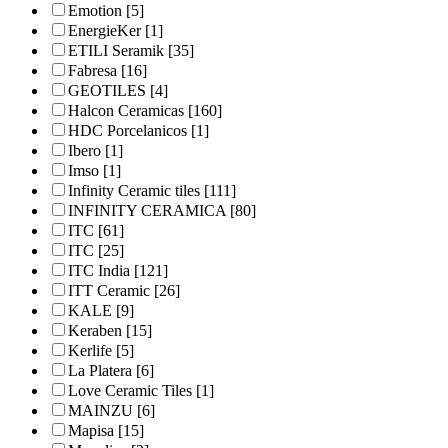
Emotion
[5]
EnergieKer
[1]
ETILI Seramik
[35]
Fabresa
[16]
GEOTILES
[4]
Halcon Ceramicas
[160]
HDC Porcelanicos
[1]
Ibero
[1]
Imso
[1]
Infinity Ceramic tiles
[111]
INFINITY CERAMICA
[80]
ITC
[61]
ITC
[25]
ITC India
[121]
ITT Ceramic
[26]
KALE
[9]
Keraben
[15]
Kerlife
[5]
La Platera
[6]
Love Ceramic Tiles
[1]
MAINZU
[6]
Mapisa
[15]