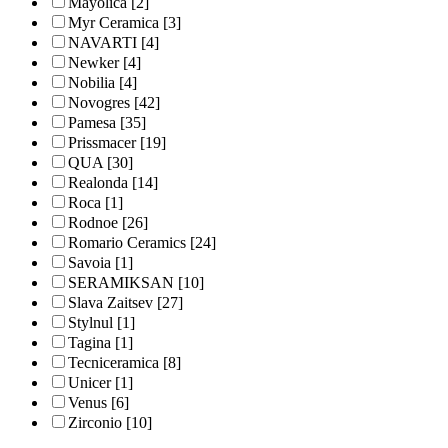
Mayolica
[2]
Myr Ceramica
[3]
NAVARTI
[4]
Newker
[4]
Nobilia
[4]
Novogres
[42]
Pamesa
[35]
Prissmacer
[19]
QUA
[30]
Realonda
[14]
Roca
[1]
Rodnoe
[26]
Romario Ceramics
[24]
Savoia
[1]
SERAMIKSAN
[10]
Slava Zaitsev
[27]
Stylnul
[1]
Tagina
[1]
Tecniceramica
[8]
Unicer
[1]
Venus
[6]
Zirconio
[10]