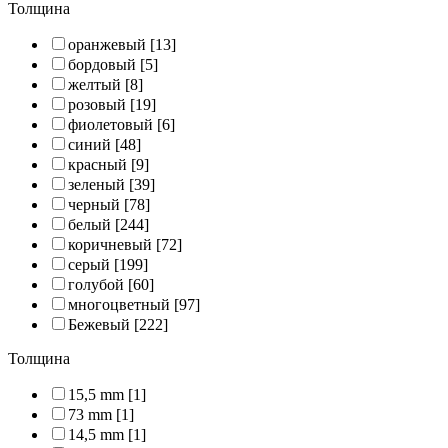
Толщина
оранжевый
[13]
бордовый
[5]
желтый
[8]
розовый
[19]
фиолетовый
[6]
синий
[48]
красный
[9]
зеленый
[39]
черный
[78]
белый
[244]
коричневый
[72]
серый
[199]
голубой
[60]
многоцветный
[97]
Бежевый
[222]
Толщина
15,5 mm
[1]
73 mm
[1]
14,5 mm
[1]