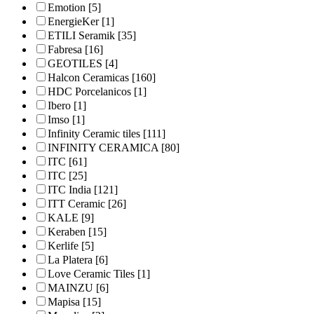
Emotion
[5]
EnergieKer
[1]
ETILI Seramik
[35]
Fabresa
[16]
GEOTILES
[4]
Halcon Ceramicas
[160]
HDC Porcelanicos
[1]
Ibero
[1]
Imso
[1]
Infinity Ceramic tiles
[111]
INFINITY CERAMICA
[80]
ITC
[61]
ITC
[25]
ITC India
[121]
ITT Ceramic
[26]
KALE
[9]
Keraben
[15]
Kerlife
[5]
La Platera
[6]
Love Ceramic Tiles
[1]
MAINZU
[6]
Mapisa
[15]