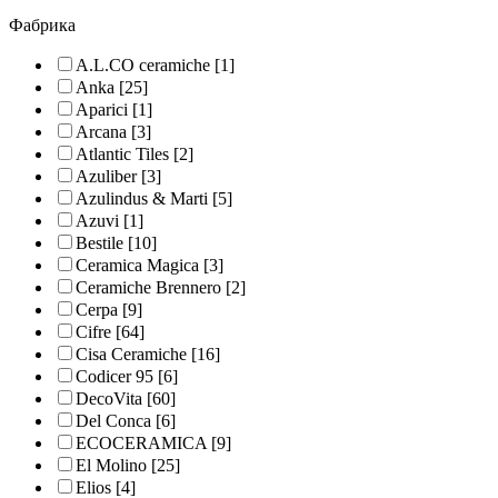
Фабрика
A.L.CO ceramiche
[1]
Anka
[25]
Aparici
[1]
Arcana
[3]
Atlantic Tiles
[2]
Azuliber
[3]
Azulindus & Marti
[5]
Azuvi
[1]
Bestile
[10]
Ceramica Magica
[3]
Ceramiche Brennero
[2]
Cerpa
[9]
Cifre
[64]
Cisa Ceramiche
[16]
Codicer 95
[6]
DecoVita
[60]
Del Conca
[6]
ECOCERAMICA
[9]
El Molino
[25]
Elios
[4]