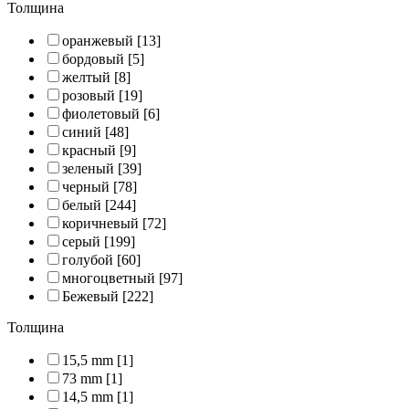
Толщина
оранжевый
[13]
бордовый
[5]
желтый
[8]
розовый
[19]
фиолетовый
[6]
синий
[48]
красный
[9]
зеленый
[39]
черный
[78]
белый
[244]
коричневый
[72]
серый
[199]
голубой
[60]
многоцветный
[97]
Бежевый
[222]
Толщина
15,5 mm
[1]
73 mm
[1]
14,5 mm
[1]