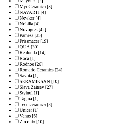
Mayolica
[2]
Myr Ceramica
[3]
NAVARTI
[4]
Newker
[4]
Nobilia
[4]
Novogres
[42]
Pamesa
[35]
Prissmacer
[19]
QUA
[30]
Realonda
[14]
Roca
[1]
Rodnoe
[26]
Romario Ceramics
[24]
Savoia
[1]
SERAMIKSAN
[10]
Slava Zaitsev
[27]
Stylnul
[1]
Tagina
[1]
Tecniceramica
[8]
Unicer
[1]
Venus
[6]
Zirconio
[10]