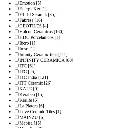
Emotion
[5]
EnergieKer
[1]
ETILI Seramik
[35]
Fabresa
[16]
GEOTILES
[4]
Halcon Ceramicas
[160]
HDC Porcelanicos
[1]
Ibero
[1]
Imso
[1]
Infinity Ceramic tiles
[111]
INFINITY CERAMICA
[80]
ITC
[61]
ITC
[25]
ITC India
[121]
ITT Ceramic
[26]
KALE
[9]
Keraben
[15]
Kerlife
[5]
La Platera
[6]
Love Ceramic Tiles
[1]
MAINZU
[6]
Mapisa
[15]