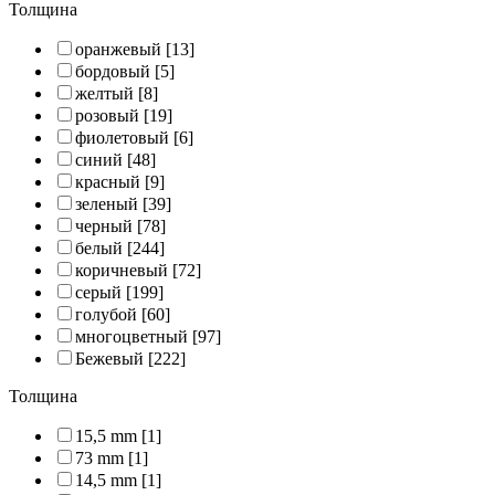
Толщина
оранжевый
[13]
бордовый
[5]
желтый
[8]
розовый
[19]
фиолетовый
[6]
синий
[48]
красный
[9]
зеленый
[39]
черный
[78]
белый
[244]
коричневый
[72]
серый
[199]
голубой
[60]
многоцветный
[97]
Бежевый
[222]
Толщина
15,5 mm
[1]
73 mm
[1]
14,5 mm
[1]