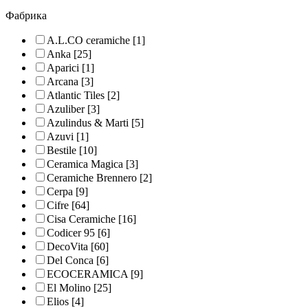
Фабрика
A.L.CO ceramiche
[1]
Anka
[25]
Aparici
[1]
Arcana
[3]
Atlantic Tiles
[2]
Azuliber
[3]
Azulindus & Marti
[5]
Azuvi
[1]
Bestile
[10]
Ceramica Magica
[3]
Ceramiche Brennero
[2]
Cerpa
[9]
Cifre
[64]
Cisa Ceramiche
[16]
Codicer 95
[6]
DecoVita
[60]
Del Conca
[6]
ECOCERAMICA
[9]
El Molino
[25]
Elios
[4]