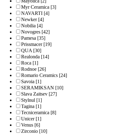
Mayolica
[2]
Myr Ceramica
[3]
NAVARTI
[4]
Newker
[4]
Nobilia
[4]
Novogres
[42]
Pamesa
[35]
Prissmacer
[19]
QUA
[30]
Realonda
[14]
Roca
[1]
Rodnoe
[26]
Romario Ceramics
[24]
Savoia
[1]
SERAMIKSAN
[10]
Slava Zaitsev
[27]
Stylnul
[1]
Tagina
[1]
Tecniceramica
[8]
Unicer
[1]
Venus
[6]
Zirconio
[10]