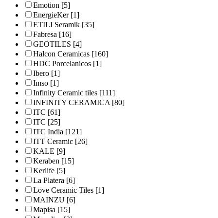
Emotion
[5]
EnergieKer
[1]
ETILI Seramik
[35]
Fabresa
[16]
GEOTILES
[4]
Halcon Ceramicas
[160]
HDC Porcelanicos
[1]
Ibero
[1]
Imso
[1]
Infinity Ceramic tiles
[111]
INFINITY CERAMICA
[80]
ITC
[61]
ITC
[25]
ITC India
[121]
ITT Ceramic
[26]
KALE
[9]
Keraben
[15]
Kerlife
[5]
La Platera
[6]
Love Ceramic Tiles
[1]
MAINZU
[6]
Mapisa
[15]