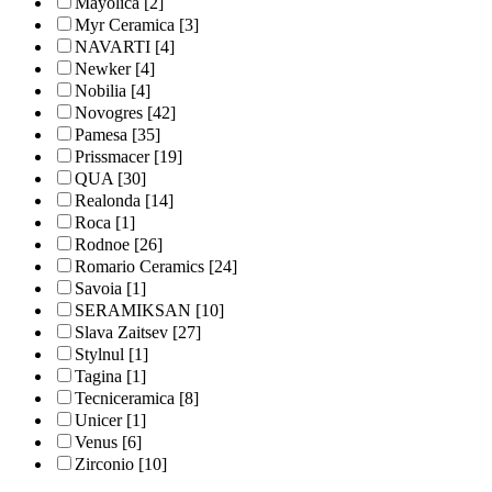
Mayolica
[2]
Myr Ceramica
[3]
NAVARTI
[4]
Newker
[4]
Nobilia
[4]
Novogres
[42]
Pamesa
[35]
Prissmacer
[19]
QUA
[30]
Realonda
[14]
Roca
[1]
Rodnoe
[26]
Romario Ceramics
[24]
Savoia
[1]
SERAMIKSAN
[10]
Slava Zaitsev
[27]
Stylnul
[1]
Tagina
[1]
Tecniceramica
[8]
Unicer
[1]
Venus
[6]
Zirconio
[10]