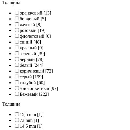
Толщина
оранжевый
[13]
бордовый
[5]
желтый
[8]
розовый
[19]
фиолетовый
[6]
синий
[48]
красный
[9]
зеленый
[39]
черный
[78]
белый
[244]
коричневый
[72]
серый
[199]
голубой
[60]
многоцветный
[97]
Бежевый
[222]
Толщина
15,5 mm
[1]
73 mm
[1]
14,5 mm
[1]