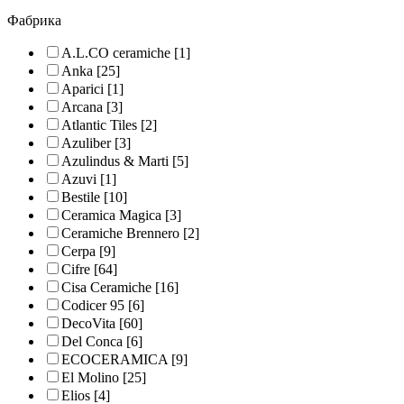
Фабрика
A.L.CO ceramiche
[1]
Anka
[25]
Aparici
[1]
Arcana
[3]
Atlantic Tiles
[2]
Azuliber
[3]
Azulindus & Marti
[5]
Azuvi
[1]
Bestile
[10]
Ceramica Magica
[3]
Ceramiche Brennero
[2]
Cerpa
[9]
Cifre
[64]
Cisa Ceramiche
[16]
Codicer 95
[6]
DecoVita
[60]
Del Conca
[6]
ECOCERAMICA
[9]
El Molino
[25]
Elios
[4]