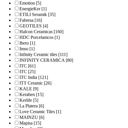
Emotion
[5]
EnergieKer
[1]
ETILI Seramik
[35]
Fabresa
[16]
GEOTILES
[4]
Halcon Ceramicas
[160]
HDC Porcelanicos
[1]
Ibero
[1]
Imso
[1]
Infinity Ceramic tiles
[111]
INFINITY CERAMICA
[80]
ITC
[61]
ITC
[25]
ITC India
[121]
ITT Ceramic
[26]
KALE
[9]
Keraben
[15]
Kerlife
[5]
La Platera
[6]
Love Ceramic Tiles
[1]
MAINZU
[6]
Mapisa
[15]