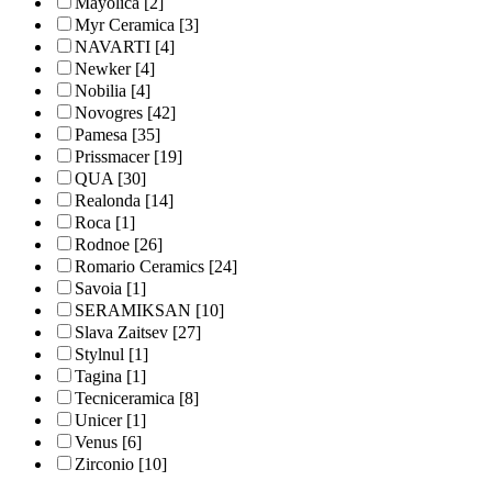
Mayolica
[2]
Myr Ceramica
[3]
NAVARTI
[4]
Newker
[4]
Nobilia
[4]
Novogres
[42]
Pamesa
[35]
Prissmacer
[19]
QUA
[30]
Realonda
[14]
Roca
[1]
Rodnoe
[26]
Romario Ceramics
[24]
Savoia
[1]
SERAMIKSAN
[10]
Slava Zaitsev
[27]
Stylnul
[1]
Tagina
[1]
Tecniceramica
[8]
Unicer
[1]
Venus
[6]
Zirconio
[10]