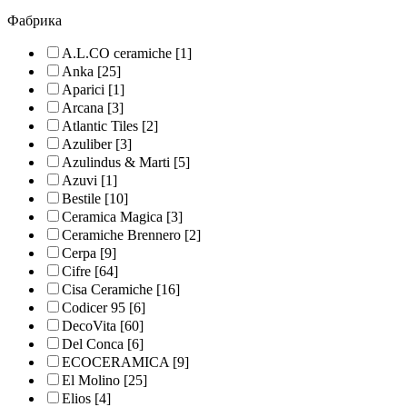
Фабрика
A.L.CO ceramiche
[1]
Anka
[25]
Aparici
[1]
Arcana
[3]
Atlantic Tiles
[2]
Azuliber
[3]
Azulindus & Marti
[5]
Azuvi
[1]
Bestile
[10]
Ceramica Magica
[3]
Ceramiche Brennero
[2]
Cerpa
[9]
Cifre
[64]
Cisa Ceramiche
[16]
Codicer 95
[6]
DecoVita
[60]
Del Conca
[6]
ECOCERAMICA
[9]
El Molino
[25]
Elios
[4]