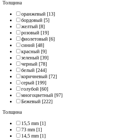
Толщина
оранжевый
[13]
бордовый
[5]
желтый
[8]
розовый
[19]
фиолетовый
[6]
синий
[48]
красный
[9]
зеленый
[39]
черный
[78]
белый
[244]
коричневый
[72]
серый
[199]
голубой
[60]
многоцветный
[97]
Бежевый
[222]
Толщина
15,5 mm
[1]
73 mm
[1]
14,5 mm
[1]