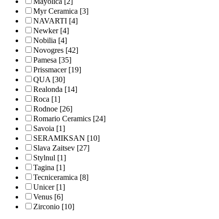
Mayolica
[2]
Myr Ceramica
[3]
NAVARTI
[4]
Newker
[4]
Nobilia
[4]
Novogres
[42]
Pamesa
[35]
Prissmacer
[19]
QUA
[30]
Realonda
[14]
Roca
[1]
Rodnoe
[26]
Romario Ceramics
[24]
Savoia
[1]
SERAMIKSAN
[10]
Slava Zaitsev
[27]
Stylnul
[1]
Tagina
[1]
Tecniceramica
[8]
Unicer
[1]
Venus
[6]
Zirconio
[10]