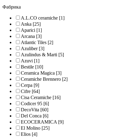
Фабрика
A.L.CO ceramiche
[1]
Anka
[25]
Aparici
[1]
Arcana
[3]
Atlantic Tiles
[2]
Azuliber
[3]
Azulindus & Marti
[5]
Azuvi
[1]
Bestile
[10]
Ceramica Magica
[3]
Ceramiche Brennero
[2]
Cerpa
[9]
Cifre
[64]
Cisa Ceramiche
[16]
Codicer 95
[6]
DecoVita
[60]
Del Conca
[6]
ECOCERAMICA
[9]
El Molino
[25]
Elios
[4]