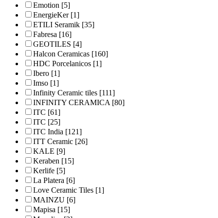
Emotion
[5]
EnergieKer
[1]
ETILI Seramik
[35]
Fabresa
[16]
GEOTILES
[4]
Halcon Ceramicas
[160]
HDC Porcelanicos
[1]
Ibero
[1]
Imso
[1]
Infinity Ceramic tiles
[111]
INFINITY CERAMICA
[80]
ITC
[61]
ITC
[25]
ITC India
[121]
ITT Ceramic
[26]
KALE
[9]
Keraben
[15]
Kerlife
[5]
La Platera
[6]
Love Ceramic Tiles
[1]
MAINZU
[6]
Mapisa
[15]