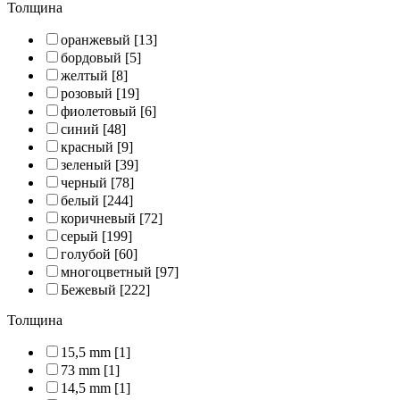
Толщина
оранжевый
[13]
бордовый
[5]
желтый
[8]
розовый
[19]
фиолетовый
[6]
синий
[48]
красный
[9]
зеленый
[39]
черный
[78]
белый
[244]
коричневый
[72]
серый
[199]
голубой
[60]
многоцветный
[97]
Бежевый
[222]
Толщина
15,5 mm
[1]
73 mm
[1]
14,5 mm
[1]