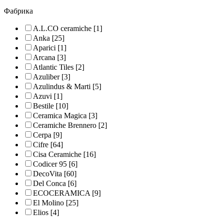
Фабрика
A.L.CO ceramiche
[1]
Anka
[25]
Aparici
[1]
Arcana
[3]
Atlantic Tiles
[2]
Azuliber
[3]
Azulindus & Marti
[5]
Azuvi
[1]
Bestile
[10]
Ceramica Magica
[3]
Ceramiche Brennero
[2]
Cerpa
[9]
Cifre
[64]
Cisa Ceramiche
[16]
Codicer 95
[6]
DecoVita
[60]
Del Conca
[6]
ECOCERAMICA
[9]
El Molino
[25]
Elios
[4]