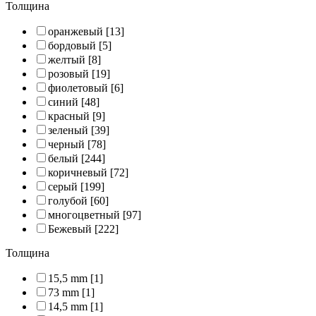
Толщина
оранжевый
[13]
бордовый
[5]
желтый
[8]
розовый
[19]
фиолетовый
[6]
синий
[48]
красный
[9]
зеленый
[39]
черный
[78]
белый
[244]
коричневый
[72]
серый
[199]
голубой
[60]
многоцветный
[97]
Бежевый
[222]
Толщина
15,5 mm
[1]
73 mm
[1]
14,5 mm
[1]