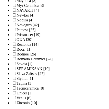
Mayolica
[2]
Myr Ceramica
[3]
NAVARTI
[4]
Newker
[4]
Nobilia
[4]
Novogres
[42]
Pamesa
[35]
Prissmacer
[19]
QUA
[30]
Realonda
[14]
Roca
[1]
Rodnoe
[26]
Romario Ceramics
[24]
Savoia
[1]
SERAMIKSAN
[10]
Slava Zaitsev
[27]
Stylnul
[1]
Tagina
[1]
Tecniceramica
[8]
Unicer
[1]
Venus
[6]
Zirconio
[10]