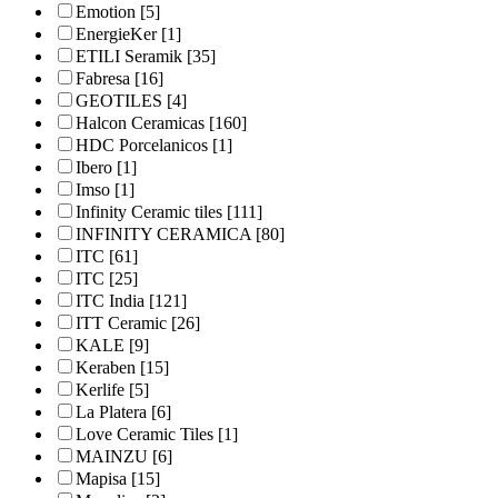
Emotion
[5]
EnergieKer
[1]
ETILI Seramik
[35]
Fabresa
[16]
GEOTILES
[4]
Halcon Ceramicas
[160]
HDC Porcelanicos
[1]
Ibero
[1]
Imso
[1]
Infinity Ceramic tiles
[111]
INFINITY CERAMICA
[80]
ITC
[61]
ITC
[25]
ITC India
[121]
ITT Ceramic
[26]
KALE
[9]
Keraben
[15]
Kerlife
[5]
La Platera
[6]
Love Ceramic Tiles
[1]
MAINZU
[6]
Mapisa
[15]