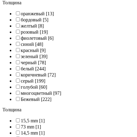
Толщина
оранжевый
[13]
бордовый
[5]
желтый
[8]
розовый
[19]
фиолетовый
[6]
синий
[48]
красный
[9]
зеленый
[39]
черный
[78]
белый
[244]
коричневый
[72]
серый
[199]
голубой
[60]
многоцветный
[97]
Бежевый
[222]
Толщина
15,5 mm
[1]
73 mm
[1]
14,5 mm
[1]