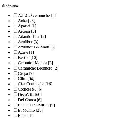
Фабрика
A.L.CO ceramiche
[1]
Anka
[25]
Aparici
[1]
Arcana
[3]
Atlantic Tiles
[2]
Azuliber
[3]
Azulindus & Marti
[5]
Azuvi
[1]
Bestile
[10]
Ceramica Magica
[3]
Ceramiche Brennero
[2]
Cerpa
[9]
Cifre
[64]
Cisa Ceramiche
[16]
Codicer 95
[6]
DecoVita
[60]
Del Conca
[6]
ECOCERAMICA
[9]
El Molino
[25]
Elios
[4]