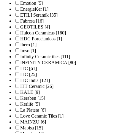
Emotion
[5]
EnergieKer
[1]
ETILI Seramik
[35]
Fabresa
[16]
GEOTILES
[4]
Halcon Ceramicas
[160]
HDC Porcelanicos
[1]
Ibero
[1]
Imso
[1]
Infinity Ceramic tiles
[111]
INFINITY CERAMICA
[80]
ITC
[61]
ITC
[25]
ITC India
[121]
ITT Ceramic
[26]
KALE
[9]
Keraben
[15]
Kerlife
[5]
La Platera
[6]
Love Ceramic Tiles
[1]
MAINZU
[6]
Mapisa
[15]