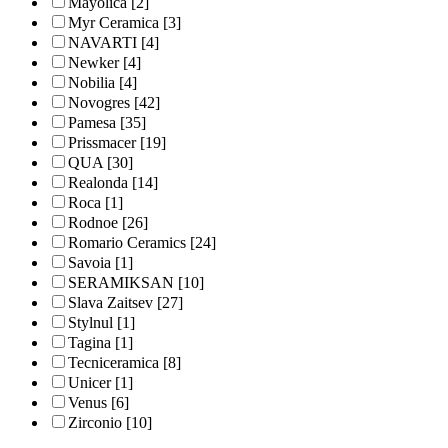
Mayolica
[2]
Myr Ceramica
[3]
NAVARTI
[4]
Newker
[4]
Nobilia
[4]
Novogres
[42]
Pamesa
[35]
Prissmacer
[19]
QUA
[30]
Realonda
[14]
Roca
[1]
Rodnoe
[26]
Romario Ceramics
[24]
Savoia
[1]
SERAMIKSAN
[10]
Slava Zaitsev
[27]
Stylnul
[1]
Tagina
[1]
Tecniceramica
[8]
Unicer
[1]
Venus
[6]
Zirconio
[10]