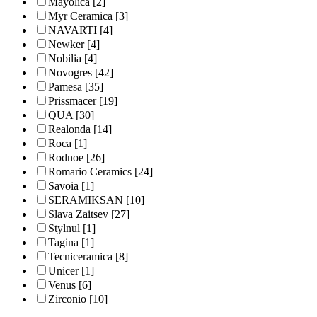
Mayolica
[2]
Myr Ceramica
[3]
NAVARTI
[4]
Newker
[4]
Nobilia
[4]
Novogres
[42]
Pamesa
[35]
Prissmacer
[19]
QUA
[30]
Realonda
[14]
Roca
[1]
Rodnoe
[26]
Romario Ceramics
[24]
Savoia
[1]
SERAMIKSAN
[10]
Slava Zaitsev
[27]
Stylnul
[1]
Tagina
[1]
Tecniceramica
[8]
Unicer
[1]
Venus
[6]
Zirconio
[10]