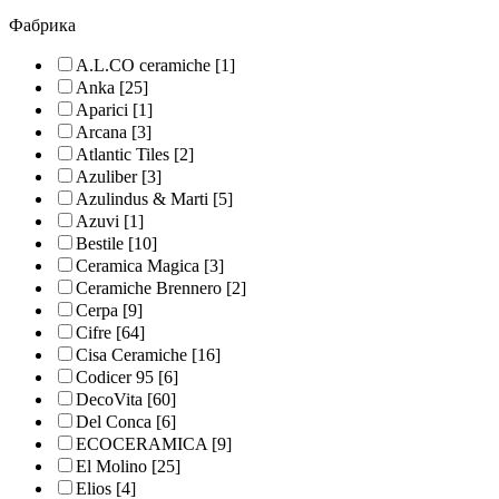
Фабрика
A.L.CO ceramiche
[1]
Anka
[25]
Aparici
[1]
Arcana
[3]
Atlantic Tiles
[2]
Azuliber
[3]
Azulindus & Marti
[5]
Azuvi
[1]
Bestile
[10]
Ceramica Magica
[3]
Ceramiche Brennero
[2]
Cerpa
[9]
Cifre
[64]
Cisa Ceramiche
[16]
Codicer 95
[6]
DecoVita
[60]
Del Conca
[6]
ECOCERAMICA
[9]
El Molino
[25]
Elios
[4]