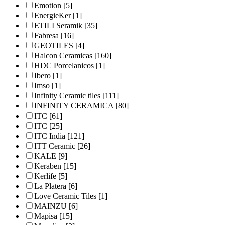
Emotion
[5]
EnergieKer
[1]
ETILI Seramik
[35]
Fabresa
[16]
GEOTILES
[4]
Halcon Ceramicas
[160]
HDC Porcelanicos
[1]
Ibero
[1]
Imso
[1]
Infinity Ceramic tiles
[111]
INFINITY CERAMICA
[80]
ITC
[61]
ITC
[25]
ITC India
[121]
ITT Ceramic
[26]
KALE
[9]
Keraben
[15]
Kerlife
[5]
La Platera
[6]
Love Ceramic Tiles
[1]
MAINZU
[6]
Mapisa
[15]