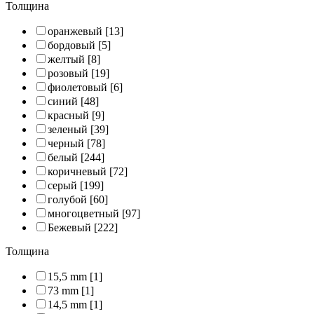
Толщина
оранжевый
[13]
бордовый
[5]
желтый
[8]
розовый
[19]
фиолетовый
[6]
синий
[48]
красный
[9]
зеленый
[39]
черный
[78]
белый
[244]
коричневый
[72]
серый
[199]
голубой
[60]
многоцветный
[97]
Бежевый
[222]
Толщина
15,5 mm
[1]
73 mm
[1]
14,5 mm
[1]