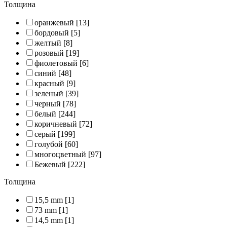
Толщина
оранжевый
[13]
бордовый
[5]
желтый
[8]
розовый
[19]
фиолетовый
[6]
синий
[48]
красный
[9]
зеленый
[39]
черный
[78]
белый
[244]
коричневый
[72]
серый
[199]
голубой
[60]
многоцветный
[97]
Бежевый
[222]
Толщина
15,5 mm
[1]
73 mm
[1]
14,5 mm
[1]