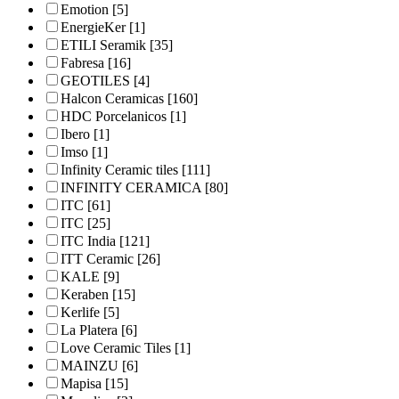
Emotion
[5]
EnergieKer
[1]
ETILI Seramik
[35]
Fabresa
[16]
GEOTILES
[4]
Halcon Ceramicas
[160]
HDC Porcelanicos
[1]
Ibero
[1]
Imso
[1]
Infinity Ceramic tiles
[111]
INFINITY CERAMICA
[80]
ITC
[61]
ITC
[25]
ITC India
[121]
ITT Ceramic
[26]
KALE
[9]
Keraben
[15]
Kerlife
[5]
La Platera
[6]
Love Ceramic Tiles
[1]
MAINZU
[6]
Mapisa
[15]