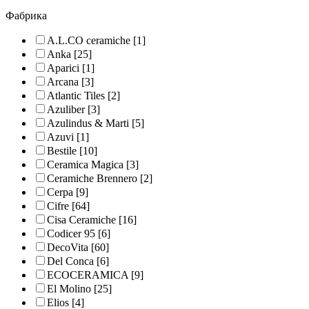
Фабрика
A.L.CO ceramiche
[1]
Anka
[25]
Aparici
[1]
Arcana
[3]
Atlantic Tiles
[2]
Azuliber
[3]
Azulindus & Marti
[5]
Azuvi
[1]
Bestile
[10]
Ceramica Magica
[3]
Ceramiche Brennero
[2]
Cerpa
[9]
Cifre
[64]
Cisa Ceramiche
[16]
Codicer 95
[6]
DecoVita
[60]
Del Conca
[6]
ECOCERAMICA
[9]
El Molino
[25]
Elios
[4]