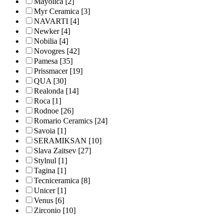
Mayolica
[2]
Myr Ceramica
[3]
NAVARTI
[4]
Newker
[4]
Nobilia
[4]
Novogres
[42]
Pamesa
[35]
Prissmacer
[19]
QUA
[30]
Realonda
[14]
Roca
[1]
Rodnoe
[26]
Romario Ceramics
[24]
Savoia
[1]
SERAMIKSAN
[10]
Slava Zaitsev
[27]
Stylnul
[1]
Tagina
[1]
Tecniceramica
[8]
Unicer
[1]
Venus
[6]
Zirconio
[10]