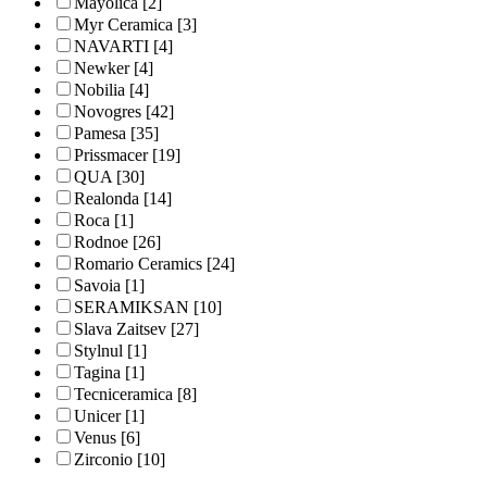
Mayolica
[2]
Myr Ceramica
[3]
NAVARTI
[4]
Newker
[4]
Nobilia
[4]
Novogres
[42]
Pamesa
[35]
Prissmacer
[19]
QUA
[30]
Realonda
[14]
Roca
[1]
Rodnoe
[26]
Romario Ceramics
[24]
Savoia
[1]
SERAMIKSAN
[10]
Slava Zaitsev
[27]
Stylnul
[1]
Tagina
[1]
Tecniceramica
[8]
Unicer
[1]
Venus
[6]
Zirconio
[10]