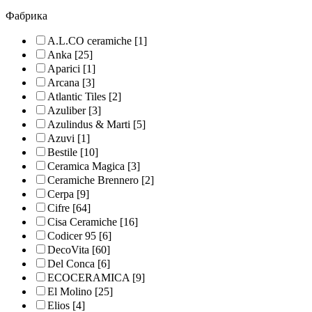
Фабрика
A.L.CO ceramiche
[1]
Anka
[25]
Aparici
[1]
Arcana
[3]
Atlantic Tiles
[2]
Azuliber
[3]
Azulindus & Marti
[5]
Azuvi
[1]
Bestile
[10]
Ceramica Magica
[3]
Ceramiche Brennero
[2]
Cerpa
[9]
Cifre
[64]
Cisa Ceramiche
[16]
Codicer 95
[6]
DecoVita
[60]
Del Conca
[6]
ECOCERAMICA
[9]
El Molino
[25]
Elios
[4]