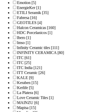
Emotion
[5]
EnergieKer
[1]
ETILI Seramik
[35]
Fabresa
[16]
GEOTILES
[4]
Halcon Ceramicas
[160]
HDC Porcelanicos
[1]
Ibero
[1]
Imso
[1]
Infinity Ceramic tiles
[111]
INFINITY CERAMICA
[80]
ITC
[61]
ITC
[25]
ITC India
[121]
ITT Ceramic
[26]
KALE
[9]
Keraben
[15]
Kerlife
[5]
La Platera
[6]
Love Ceramic Tiles
[1]
MAINZU
[6]
Mapisa
[15]