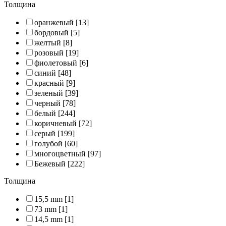
Толщина
оранжевый
[13]
бордовый
[5]
желтый
[8]
розовый
[19]
фиолетовый
[6]
синий
[48]
красный
[9]
зеленый
[39]
черный
[78]
белый
[244]
коричневый
[72]
серый
[199]
голубой
[60]
многоцветный
[97]
Бежевый
[222]
Толщина
15,5 mm
[1]
73 mm
[1]
14,5 mm
[1]