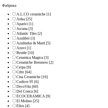
Фабрика
A.L.CO ceramiche
[1]
Anka
[25]
Aparici
[1]
Arcana
[3]
Atlantic Tiles
[2]
Azuliber
[3]
Azulindus & Marti
[5]
Azuvi
[1]
Bestile
[10]
Ceramica Magica
[3]
Ceramiche Brennero
[2]
Cerpa
[9]
Cifre
[64]
Cisa Ceramiche
[16]
Codicer 95
[6]
DecoVita
[60]
Del Conca
[6]
ECOCERAMICA
[9]
El Molino
[25]
Elios
[4]