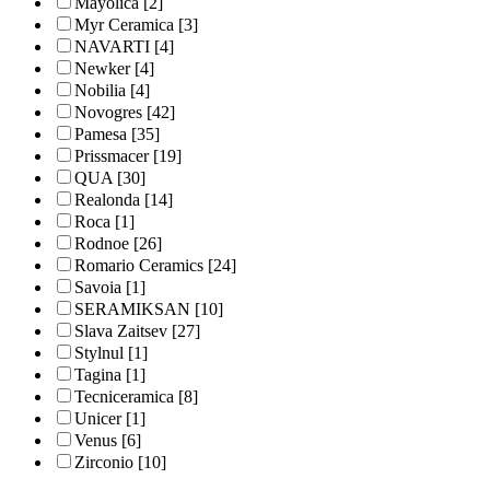
Mayolica
[2]
Myr Ceramica
[3]
NAVARTI
[4]
Newker
[4]
Nobilia
[4]
Novogres
[42]
Pamesa
[35]
Prissmacer
[19]
QUA
[30]
Realonda
[14]
Roca
[1]
Rodnoe
[26]
Romario Ceramics
[24]
Savoia
[1]
SERAMIKSAN
[10]
Slava Zaitsev
[27]
Stylnul
[1]
Tagina
[1]
Tecniceramica
[8]
Unicer
[1]
Venus
[6]
Zirconio
[10]