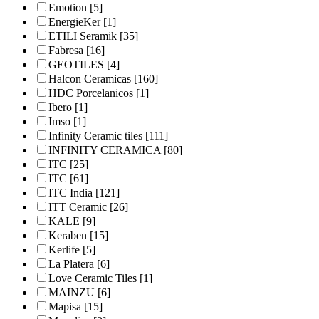
Emotion
[5]
EnergieKer
[1]
ETILI Seramik
[35]
Fabresa
[16]
GEOTILES
[4]
Halcon Ceramicas
[160]
HDC Porcelanicos
[1]
Ibero
[1]
Imso
[1]
Infinity Ceramic tiles
[111]
INFINITY CERAMICA
[80]
ITC
[25]
ITC
[61]
ITC India
[121]
ITT Ceramic
[26]
KALE
[9]
Keraben
[15]
Kerlife
[5]
La Platera
[6]
Love Ceramic Tiles
[1]
MAINZU
[6]
Mapisa
[15]