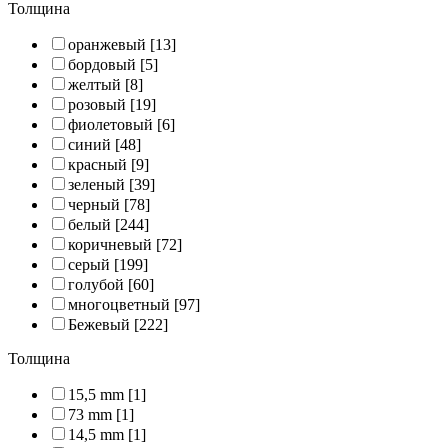
Толщина
оранжевый
[13]
бордовый
[5]
желтый
[8]
розовый
[19]
фиолетовый
[6]
синий
[48]
красный
[9]
зеленый
[39]
черный
[78]
белый
[244]
коричневый
[72]
серый
[199]
голубой
[60]
многоцветный
[97]
Бежевый
[222]
Толщина
15,5 mm
[1]
73 mm
[1]
14,5 mm
[1]