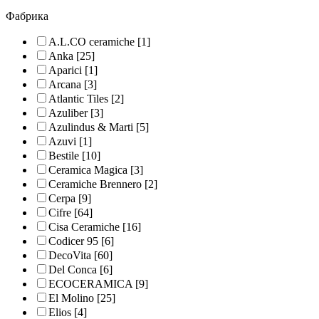
Фабрика
A.L.CO ceramiche
[1]
Anka
[25]
Aparici
[1]
Arcana
[3]
Atlantic Tiles
[2]
Azuliber
[3]
Azulindus & Marti
[5]
Azuvi
[1]
Bestile
[10]
Ceramica Magica
[3]
Ceramiche Brennero
[2]
Cerpa
[9]
Cifre
[64]
Cisa Ceramiche
[16]
Codicer 95
[6]
DecoVita
[60]
Del Conca
[6]
ECOCERAMICA
[9]
El Molino
[25]
Elios
[4]