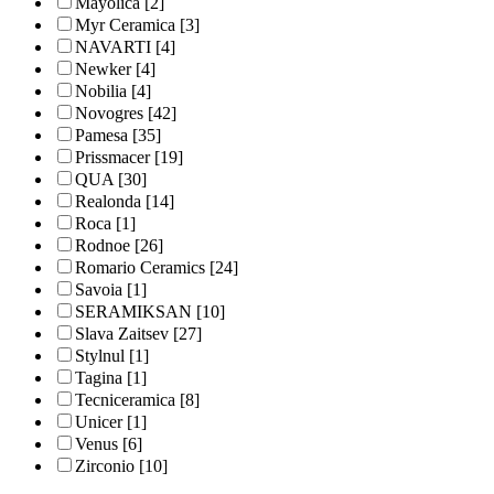
Mayolica
[2]
Myr Ceramica
[3]
NAVARTI
[4]
Newker
[4]
Nobilia
[4]
Novogres
[42]
Pamesa
[35]
Prissmacer
[19]
QUA
[30]
Realonda
[14]
Roca
[1]
Rodnoe
[26]
Romario Ceramics
[24]
Savoia
[1]
SERAMIKSAN
[10]
Slava Zaitsev
[27]
Stylnul
[1]
Tagina
[1]
Tecniceramica
[8]
Unicer
[1]
Venus
[6]
Zirconio
[10]