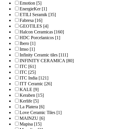
Emotion
[5]
EnergieKer
[1]
ETILI Seramik
[35]
Fabresa
[16]
GEOTILES
[4]
Halcon Ceramicas
[160]
HDC Porcelanicos
[1]
Ibero
[1]
Imso
[1]
Infinity Ceramic tiles
[111]
INFINITY CERAMICA
[80]
ITC
[61]
ITC
[25]
ITC India
[121]
ITT Ceramic
[26]
KALE
[9]
Keraben
[15]
Kerlife
[5]
La Platera
[6]
Love Ceramic Tiles
[1]
MAINZU
[6]
Mapisa
[15]