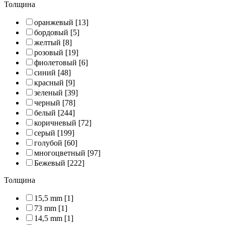
Толщина
оранжевый
[13]
бордовый
[5]
желтый
[8]
розовый
[19]
фиолетовый
[6]
синий
[48]
красный
[9]
зеленый
[39]
черный
[78]
белый
[244]
коричневый
[72]
серый
[199]
голубой
[60]
многоцветный
[97]
Бежевый
[222]
Толщина
15,5 mm
[1]
73 mm
[1]
14,5 mm
[1]