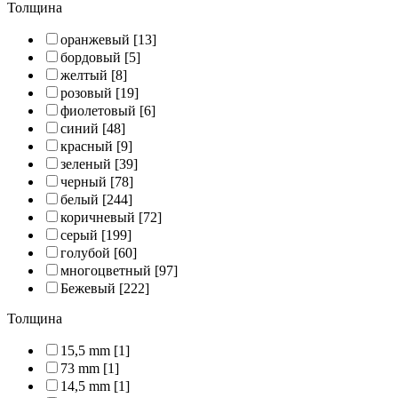
Толщина
оранжевый
[13]
бордовый
[5]
желтый
[8]
розовый
[19]
фиолетовый
[6]
синий
[48]
красный
[9]
зеленый
[39]
черный
[78]
белый
[244]
коричневый
[72]
серый
[199]
голубой
[60]
многоцветный
[97]
Бежевый
[222]
Толщина
15,5 mm
[1]
73 mm
[1]
14,5 mm
[1]