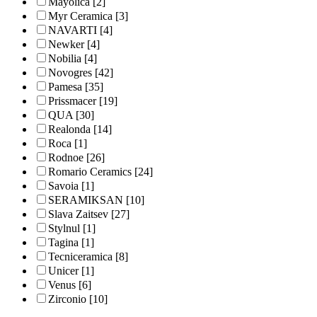
Mayolica
[2]
Myr Ceramica
[3]
NAVARTI
[4]
Newker
[4]
Nobilia
[4]
Novogres
[42]
Pamesa
[35]
Prissmacer
[19]
QUA
[30]
Realonda
[14]
Roca
[1]
Rodnoe
[26]
Romario Ceramics
[24]
Savoia
[1]
SERAMIKSAN
[10]
Slava Zaitsev
[27]
Stylnul
[1]
Tagina
[1]
Tecniceramica
[8]
Unicer
[1]
Venus
[6]
Zirconio
[10]