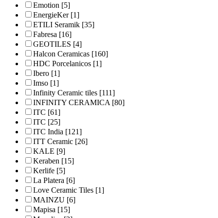
Emotion
[5]
EnergieKer
[1]
ETILI Seramik
[35]
Fabresa
[16]
GEOTILES
[4]
Halcon Ceramicas
[160]
HDC Porcelanicos
[1]
Ibero
[1]
Imso
[1]
Infinity Ceramic tiles
[111]
INFINITY CERAMICA
[80]
ITC
[61]
ITC
[25]
ITC India
[121]
ITT Ceramic
[26]
KALE
[9]
Keraben
[15]
Kerlife
[5]
La Platera
[6]
Love Ceramic Tiles
[1]
MAINZU
[6]
Mapisa
[15]