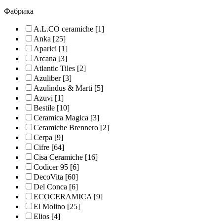
Фабрика
A.L.CO ceramiche
[1]
Anka
[25]
Aparici
[1]
Arcana
[3]
Atlantic Tiles
[2]
Azuliber
[3]
Azulindus & Marti
[5]
Azuvi
[1]
Bestile
[10]
Ceramica Magica
[3]
Ceramiche Brennero
[2]
Cerpa
[9]
Cifre
[64]
Cisa Ceramiche
[16]
Codicer 95
[6]
DecoVita
[60]
Del Conca
[6]
ECOCERAMICA
[9]
El Molino
[25]
Elios
[4]