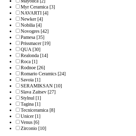
Mayolica
[2]
Myr Ceramica
[3]
NAVARTI
[4]
Newker
[4]
Nobilia
[4]
Novogres
[42]
Pamesa
[35]
Prissmacer
[19]
QUA
[30]
Realonda
[14]
Roca
[1]
Rodnoe
[26]
Romario Ceramics
[24]
Savoia
[1]
SERAMIKSAN
[10]
Slava Zaitsev
[27]
Stylnul
[1]
Tagina
[1]
Tecniceramica
[8]
Unicer
[1]
Venus
[6]
Zirconio
[10]