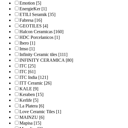
Emotion
[5]
EnergieKer
[1]
ETILI Seramik
[35]
Fabresa
[16]
GEOTILES
[4]
Halcon Ceramicas
[160]
HDC Porcelanicos
[1]
Ibero
[1]
Imso
[1]
Infinity Ceramic tiles
[111]
INFINITY CERAMICA
[80]
ITC
[25]
ITC
[61]
ITC India
[121]
ITT Ceramic
[26]
KALE
[9]
Keraben
[15]
Kerlife
[5]
La Platera
[6]
Love Ceramic Tiles
[1]
MAINZU
[6]
Mapisa
[15]