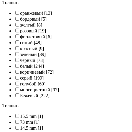
Толщина
оранжевый
[13]
бордовый
[5]
желтый
[8]
розовый
[19]
фиолетовый
[6]
синий
[48]
красный
[9]
зеленый
[39]
черный
[78]
белый
[244]
коричневый
[72]
серый
[199]
голубой
[60]
многоцветный
[97]
Бежевый
[222]
Толщина
15,5 mm
[1]
73 mm
[1]
14,5 mm
[1]