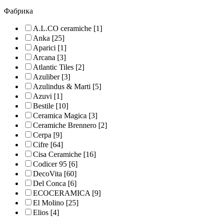
Фабрика
A.L.CO ceramiche
[1]
Anka
[25]
Aparici
[1]
Arcana
[3]
Atlantic Tiles
[2]
Azuliber
[3]
Azulindus & Marti
[5]
Azuvi
[1]
Bestile
[10]
Ceramica Magica
[3]
Ceramiche Brennero
[2]
Cerpa
[9]
Cifre
[64]
Cisa Ceramiche
[16]
Codicer 95
[6]
DecoVita
[60]
Del Conca
[6]
ECOCERAMICA
[9]
El Molino
[25]
Elios
[4]