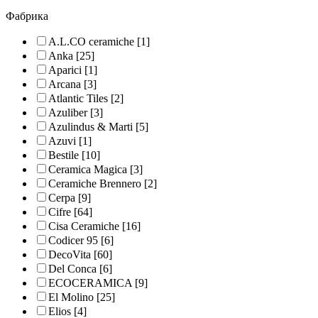
Фабрика
A.L.CO ceramiche
[1]
Anka
[25]
Aparici
[1]
Arcana
[3]
Atlantic Tiles
[2]
Azuliber
[3]
Azulindus & Marti
[5]
Azuvi
[1]
Bestile
[10]
Ceramica Magica
[3]
Ceramiche Brennero
[2]
Cerpa
[9]
Cifre
[64]
Cisa Ceramiche
[16]
Codicer 95
[6]
DecoVita
[60]
Del Conca
[6]
ECOCERAMICA
[9]
El Molino
[25]
Elios
[4]