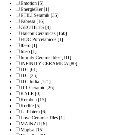
Emotion
[5]
EnergieKer
[1]
ETILI Seramik
[35]
Fabresa
[16]
GEOTILES
[4]
Halcon Ceramicas
[160]
HDC Porcelanicos
[1]
Ibero
[1]
Imso
[1]
Infinity Ceramic tiles
[111]
INFINITY CERAMICA
[80]
ITC
[61]
ITC
[25]
ITC India
[121]
ITT Ceramic
[26]
KALE
[9]
Keraben
[15]
Kerlife
[5]
La Platera
[6]
Love Ceramic Tiles
[1]
MAINZU
[6]
Mapisa
[15]