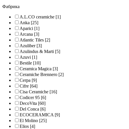
Фабрика
A.L.CO ceramiche
[1]
Anka
[25]
Aparici
[1]
Arcana
[3]
Atlantic Tiles
[2]
Azuliber
[3]
Azulindus & Marti
[5]
Azuvi
[1]
Bestile
[10]
Ceramica Magica
[3]
Ceramiche Brennero
[2]
Cerpa
[9]
Cifre
[64]
Cisa Ceramiche
[16]
Codicer 95
[6]
DecoVita
[60]
Del Conca
[6]
ECOCERAMICA
[9]
El Molino
[25]
Elios
[4]