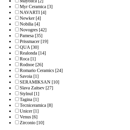
Mayolica
[2]
Myr Ceramica
[3]
NAVARTI
[4]
Newker
[4]
Nobilia
[4]
Novogres
[42]
Pamesa
[35]
Prissmacer
[19]
QUA
[30]
Realonda
[14]
Roca
[1]
Rodnoe
[26]
Romario Ceramics
[24]
Savoia
[1]
SERAMIKSAN
[10]
Slava Zaitsev
[27]
Stylnul
[1]
Tagina
[1]
Tecniceramica
[8]
Unicer
[1]
Venus
[6]
Zirconio
[10]