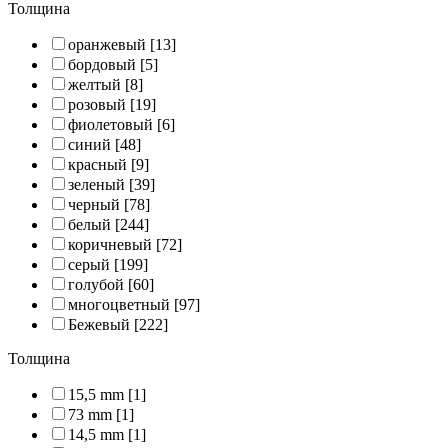
Толщина
оранжевый
[13]
бордовый
[5]
желтый
[8]
розовый
[19]
фиолетовый
[6]
синий
[48]
красный
[9]
зеленый
[39]
черный
[78]
белый
[244]
коричневый
[72]
серый
[199]
голубой
[60]
многоцветный
[97]
Бежевый
[222]
Толщина
15,5 mm
[1]
73 mm
[1]
14,5 mm
[1]