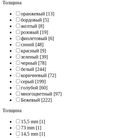
Толщина
оранжевый
[13]
бордовый
[5]
желтый
[8]
розовый
[19]
фиолетовый
[6]
синий
[48]
красный
[9]
зеленый
[39]
черный
[78]
белый
[244]
коричневый
[72]
серый
[199]
голубой
[60]
многоцветный
[97]
Бежевый
[222]
Толщина
15,5 mm
[1]
73 mm
[1]
14,5 mm
[1]