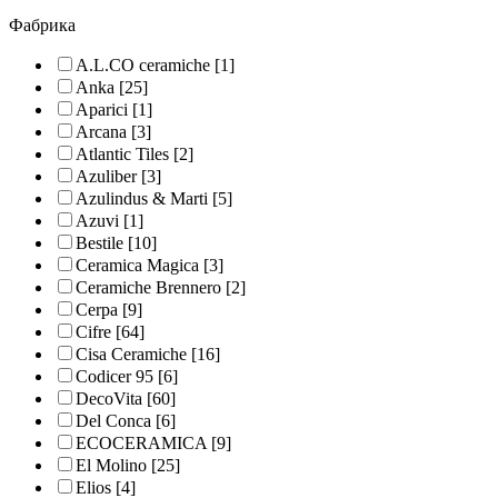
Фабрика
A.L.CO ceramiche
[1]
Anka
[25]
Aparici
[1]
Arcana
[3]
Atlantic Tiles
[2]
Azuliber
[3]
Azulindus & Marti
[5]
Azuvi
[1]
Bestile
[10]
Ceramica Magica
[3]
Ceramiche Brennero
[2]
Cerpa
[9]
Cifre
[64]
Cisa Ceramiche
[16]
Codicer 95
[6]
DecoVita
[60]
Del Conca
[6]
ECOCERAMICA
[9]
El Molino
[25]
Elios
[4]