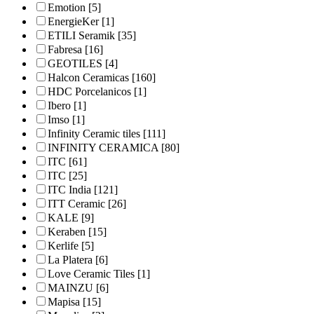
Emotion
[5]
EnergieKer
[1]
ETILI Seramik
[35]
Fabresa
[16]
GEOTILES
[4]
Halcon Ceramicas
[160]
HDC Porcelanicos
[1]
Ibero
[1]
Imso
[1]
Infinity Ceramic tiles
[111]
INFINITY CERAMICA
[80]
ITC
[61]
ITC
[25]
ITC India
[121]
ITT Ceramic
[26]
KALE
[9]
Keraben
[15]
Kerlife
[5]
La Platera
[6]
Love Ceramic Tiles
[1]
MAINZU
[6]
Mapisa
[15]