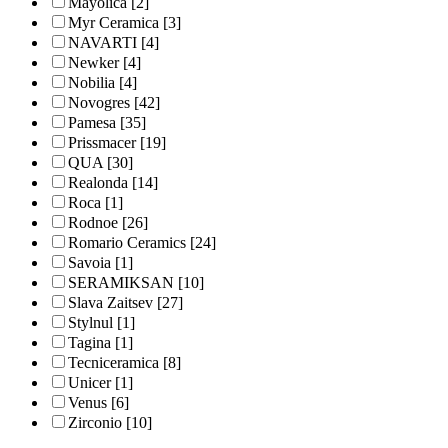
Mayolica
[2]
Myr Ceramica
[3]
NAVARTI
[4]
Newker
[4]
Nobilia
[4]
Novogres
[42]
Pamesa
[35]
Prissmacer
[19]
QUA
[30]
Realonda
[14]
Roca
[1]
Rodnoe
[26]
Romario Ceramics
[24]
Savoia
[1]
SERAMIKSAN
[10]
Slava Zaitsev
[27]
Stylnul
[1]
Tagina
[1]
Tecniceramica
[8]
Unicer
[1]
Venus
[6]
Zirconio
[10]