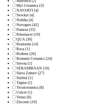
Mayolica
[2]
Myr Ceramica
[3]
NAVARTI
[4]
Newker
[4]
Nobilia
[4]
Novogres
[42]
Pamesa
[35]
Prissmacer
[19]
QUA
[30]
Realonda
[14]
Roca
[1]
Rodnoe
[26]
Romario Ceramics
[24]
Savoia
[1]
SERAMIKSAN
[10]
Slava Zaitsev
[27]
Stylnul
[1]
Tagina
[1]
Tecniceramica
[8]
Unicer
[1]
Venus
[6]
Zirconio
[10]