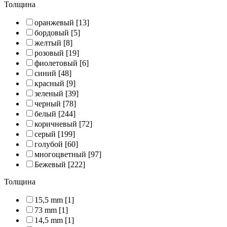
Толщина
оранжевый
[13]
бордовый
[5]
желтый
[8]
розовый
[19]
фиолетовый
[6]
синий
[48]
красный
[9]
зеленый
[39]
черный
[78]
белый
[244]
коричневый
[72]
серый
[199]
голубой
[60]
многоцветный
[97]
Бежевый
[222]
Толщина
15,5 mm
[1]
73 mm
[1]
14,5 mm
[1]