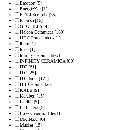
Emotion
[5]
EnergieKer
[1]
ETILI Seramik
[35]
Fabresa
[16]
GEOTILES
[4]
Halcon Ceramicas
[160]
HDC Porcelanicos
[1]
Ibero
[1]
Imso
[1]
Infinity Ceramic tiles
[111]
INFINITY CERAMICA
[80]
ITC
[61]
ITC
[25]
ITC India
[121]
ITT Ceramic
[26]
KALE
[9]
Keraben
[15]
Kerlife
[5]
La Platera
[6]
Love Ceramic Tiles
[1]
MAINZU
[6]
Mapisa
[15]