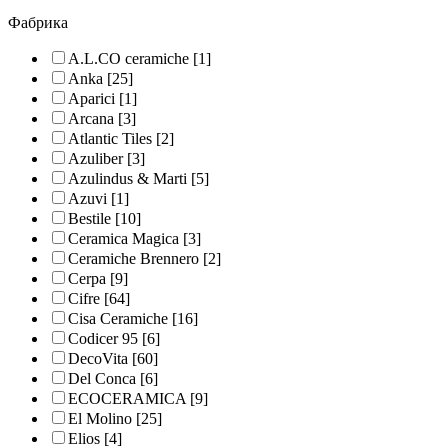
Фабрика
A.L.CO ceramiche
[1]
Anka
[25]
Aparici
[1]
Arcana
[3]
Atlantic Tiles
[2]
Azuliber
[3]
Azulindus & Marti
[5]
Azuvi
[1]
Bestile
[10]
Ceramica Magica
[3]
Ceramiche Brennero
[2]
Cerpa
[9]
Cifre
[64]
Cisa Ceramiche
[16]
Codicer 95
[6]
DecoVita
[60]
Del Conca
[6]
ECOCERAMICA
[9]
El Molino
[25]
Elios
[4]