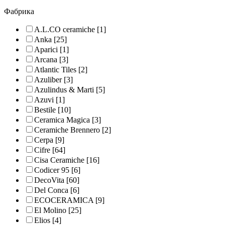
Фабрика
A.L.CO ceramiche
[1]
Anka
[25]
Aparici
[1]
Arcana
[3]
Atlantic Tiles
[2]
Azuliber
[3]
Azulindus & Marti
[5]
Azuvi
[1]
Bestile
[10]
Ceramica Magica
[3]
Ceramiche Brennero
[2]
Cerpa
[9]
Cifre
[64]
Cisa Ceramiche
[16]
Codicer 95
[6]
DecoVita
[60]
Del Conca
[6]
ECOCERAMICA
[9]
El Molino
[25]
Elios
[4]