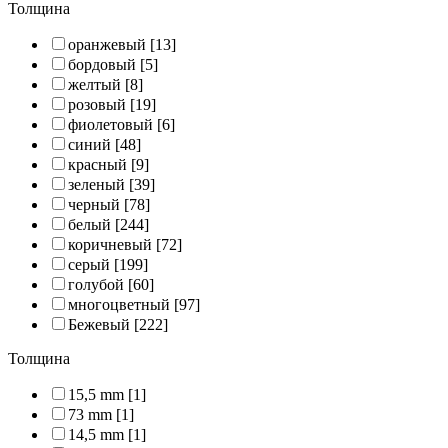
Толщина
оранжевый
[13]
бордовый
[5]
желтый
[8]
розовый
[19]
фиолетовый
[6]
синий
[48]
красный
[9]
зеленый
[39]
черный
[78]
белый
[244]
коричневый
[72]
серый
[199]
голубой
[60]
многоцветный
[97]
Бежевый
[222]
Толщина
15,5 mm
[1]
73 mm
[1]
14,5 mm
[1]