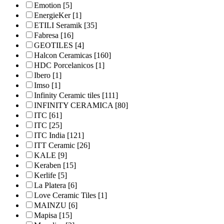
Emotion
[5]
EnergieKer
[1]
ETILI Seramik
[35]
Fabresa
[16]
GEOTILES
[4]
Halcon Ceramicas
[160]
HDC Porcelanicos
[1]
Ibero
[1]
Imso
[1]
Infinity Ceramic tiles
[111]
INFINITY CERAMICA
[80]
ITC
[61]
ITC
[25]
ITC India
[121]
ITT Ceramic
[26]
KALE
[9]
Keraben
[15]
Kerlife
[5]
La Platera
[6]
Love Ceramic Tiles
[1]
MAINZU
[6]
Mapisa
[15]