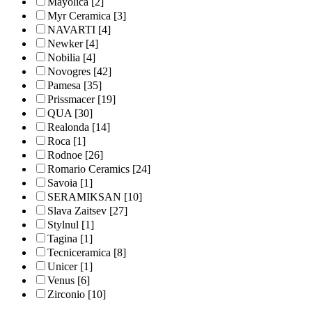
Mayolica
[2]
Myr Ceramica
[3]
NAVARTI
[4]
Newker
[4]
Nobilia
[4]
Novogres
[42]
Pamesa
[35]
Prissmacer
[19]
QUA
[30]
Realonda
[14]
Roca
[1]
Rodnoe
[26]
Romario Ceramics
[24]
Savoia
[1]
SERAMIKSAN
[10]
Slava Zaitsev
[27]
Stylnul
[1]
Tagina
[1]
Tecniceramica
[8]
Unicer
[1]
Venus
[6]
Zirconio
[10]