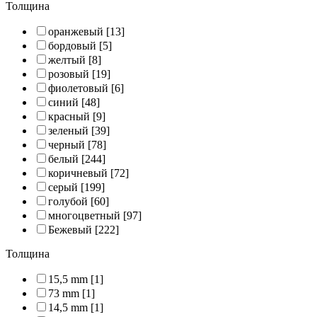
Толщина
оранжевый
[13]
бордовый
[5]
желтый
[8]
розовый
[19]
фиолетовый
[6]
синий
[48]
красный
[9]
зеленый
[39]
черный
[78]
белый
[244]
коричневый
[72]
серый
[199]
голубой
[60]
многоцветный
[97]
Бежевый
[222]
Толщина
15,5 mm
[1]
73 mm
[1]
14,5 mm
[1]