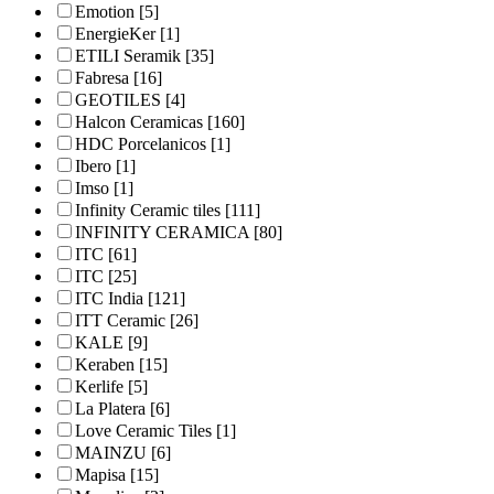
Emotion
[5]
EnergieKer
[1]
ETILI Seramik
[35]
Fabresa
[16]
GEOTILES
[4]
Halcon Ceramicas
[160]
HDC Porcelanicos
[1]
Ibero
[1]
Imso
[1]
Infinity Ceramic tiles
[111]
INFINITY CERAMICA
[80]
ITC
[61]
ITC
[25]
ITC India
[121]
ITT Ceramic
[26]
KALE
[9]
Keraben
[15]
Kerlife
[5]
La Platera
[6]
Love Ceramic Tiles
[1]
MAINZU
[6]
Mapisa
[15]