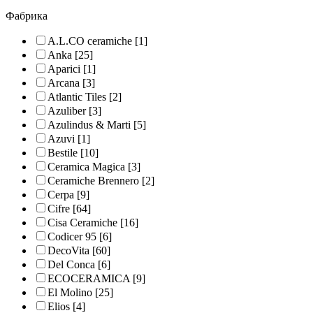
Фабрика
A.L.CO ceramiche
[1]
Anka
[25]
Aparici
[1]
Arcana
[3]
Atlantic Tiles
[2]
Azuliber
[3]
Azulindus & Marti
[5]
Azuvi
[1]
Bestile
[10]
Ceramica Magica
[3]
Ceramiche Brennero
[2]
Cerpa
[9]
Cifre
[64]
Cisa Ceramiche
[16]
Codicer 95
[6]
DecoVita
[60]
Del Conca
[6]
ECOCERAMICA
[9]
El Molino
[25]
Elios
[4]