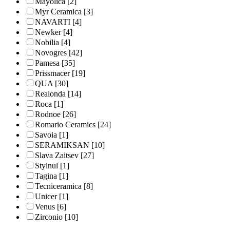
Mayolica
[2]
Myr Ceramica
[3]
NAVARTI
[4]
Newker
[4]
Nobilia
[4]
Novogres
[42]
Pamesa
[35]
Prissmacer
[19]
QUA
[30]
Realonda
[14]
Roca
[1]
Rodnoe
[26]
Romario Ceramics
[24]
Savoia
[1]
SERAMIKSAN
[10]
Slava Zaitsev
[27]
Stylnul
[1]
Tagina
[1]
Tecniceramica
[8]
Unicer
[1]
Venus
[6]
Zirconio
[10]